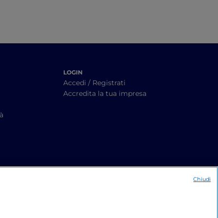
LOGIN
Accedi / Registrati
Accredita la tua impresa
tà
Chiudi