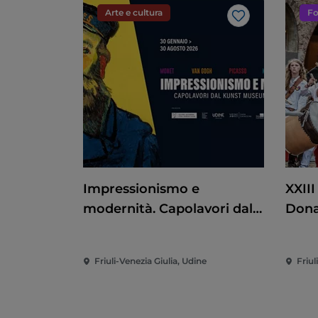
Arte e cultura
Fo
Like
Impressionismo e
XXIII
modernità. Capolavori dal
Don
Kunst Museum di
Winterthur
Friuli-Venezia Giulia, Udine
Friul