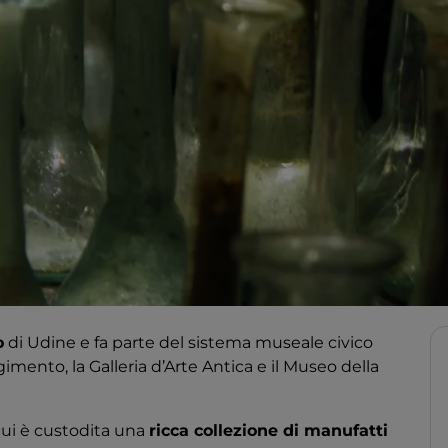
o
di Udine e fa parte del sistema museale civico
ento, la Galleria d’Arte Antica e il Museo della
 cui è custodita una
ricca collezione di manufatti