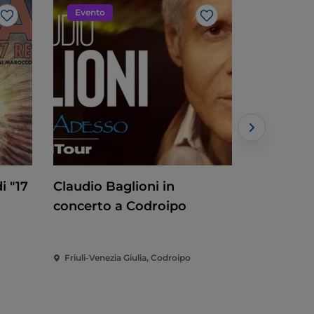
Evento
Arte e cu
Like
Like
i "17
Claudio Baglioni in
Treni sto
concerto a Codroipo
Friuli-Venezia Giulia, Codroipo
Friuli-Venez