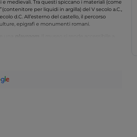
ni e medievali. Tra questi spiccano i materiali (come
”
(contenitore per liquidi in argilla) del V secolo a.C.,
ecolo d.C. All’esterno del castello, il percorso
sculture, epigrafi e monumenti romani.
che una
playroom
. Il museo si rende accessibile a
so multisensoriale
.