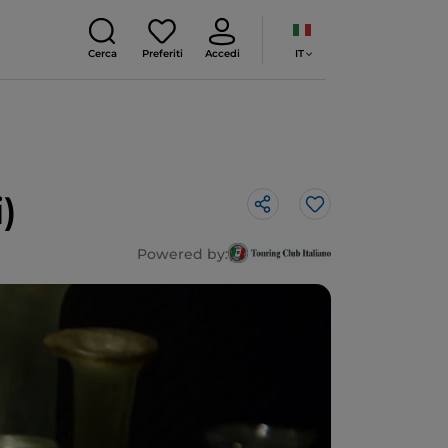
IT
Cerca
Preferiti
Accedi
)
Like
Powered by: