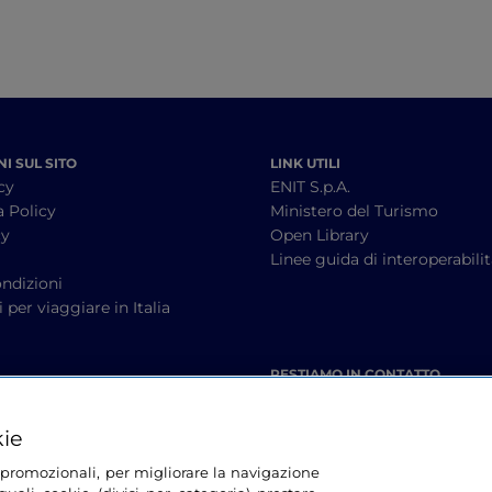
I SUL SITO
LINK UTILI
cy
ENIT S.p.A.
a Policy
Ministero del Turismo
cy
Open Library
à
Linee guida di interoperabili
ndizioni
 per viaggiare in Italia
RESTIAMO IN CONTATTO
kie
tà promozionali, per migliorare la navigazione