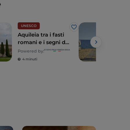
e
UNESCO
Mar
Like
Aquileia tra i fasti
Lig
romani e i segni del
Sab
Cristianesimo
Powered by:
4 minuti
2 m