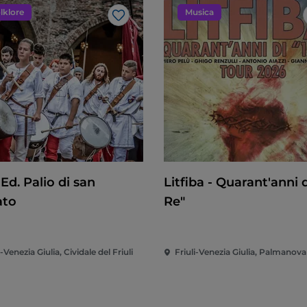
lklore
Musica
Like
 Ed. Palio di san
Litfiba - Quarant'anni d
ato
Re"
i-Venezia Giulia, Cividale del Friuli
Friuli-Venezia Giulia, Palmanova