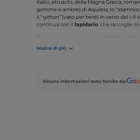
italici, etruschi, della Magna Grecia, roma
gemme e ambre) di Aquileia, lo “
stamnos
il “
rython”
(vaso per bere) in vetro del I-II s
continua con il
lapidario
, che raccoglie 
Per i visitatori più piccoli, è presente an
visitatori con disabilità grazie a un
percor
Mostra di più
Alcune informazioni sono fornite da: