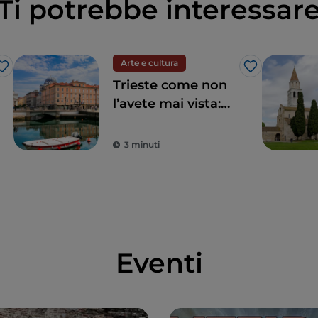
Ti potrebbe interessar
Arte e cultura
Like
Like
Trieste come non
l’avete mai vista:
un itinerario alla
scoperta della
3 minuti
street art
Eventi