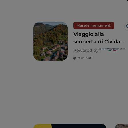
Musei e monumenti
Viaggio alla
scoperta di Cividale
del Friuli e delle
Powered by:
Valli del Natisone
2 minuti