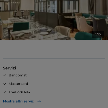
1/10
Servizi
Bancomat
Mastercard
TheFork PAY
Unionpay via TheFork PAY
Mostra altri servizi