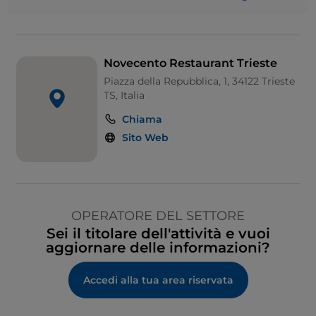
Si parla francese
Si parla inglese
Si parla spagnolo
Novecento Restaurant Trieste
Piazza della Repubblica, 1, 34122 Trieste
Si parla tedesco
TS, Italia
Area fumatori
Chiama
Sodexo
Sito Web
Visa
Wi-Fi
OPERATORE DEL SETTORE
Sei il titolare dell'attività e vuoi
aggiornare delle informazioni?
Accedi alla tua area riservata