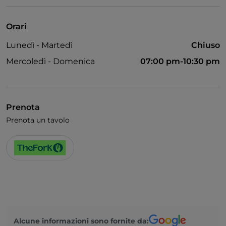
Accesso disabili
American Express
Orari
Animali ammessi
Lunedì - Martedì
Chiuso
Apple Pay
Mercoledì - Domenica
07:00 pm-10:30 pm
Bagno per disabili
Cena con spettacolo
Prenota
Cocktail
Prenota un tavolo
Diners Club
Google Pay
Karaoke
Menù bambini
Partite di Calcio
Sala da ballo
Alcune informazioni sono fornite da: