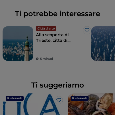
Ti potrebbe interessare
Città d'arte
Like
Alla scoperta di
Trieste, città di
frontiera dall’anima
internazionale
5 minuti
Ti suggeriamo
Ristoranti
Ristoranti
Like