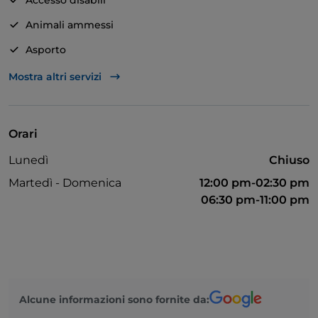
Accesso disabili
Animali ammessi
Asporto
Bagno per disabili
Mostra altri servizi
Bancomat
Mastercard
Orari
Menù bambini
Lunedì
Chiuso
Parcheggio
Martedì - Domenica
12:00 pm-02:30 pm
Tavoli all'aperto
06:30 pm-11:00 pm
Alcune informazioni sono fornite da: