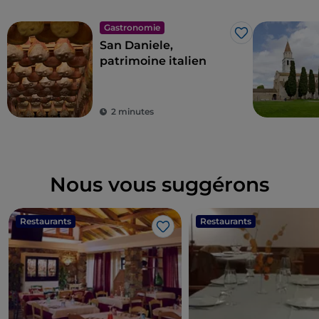
Gastronomie
J’aime
San Daniele,
patrimoine italien
2 minutes
Nous vous suggérons
Restaurants
Restaurants
J’aime