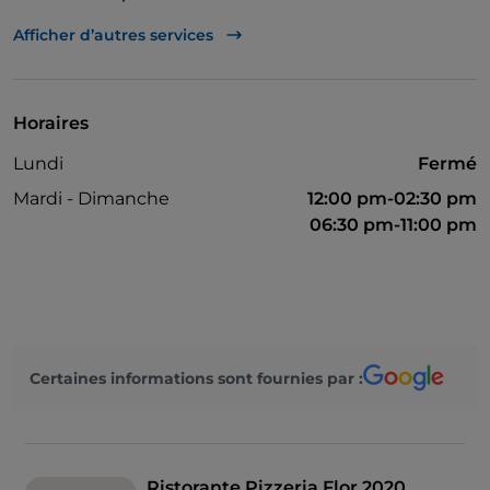
Salle de bain pour personnes à mobilité réduite
Afficher d’autres services
Guichet automatique
Mastercard
Horaires
Menu enfant
Lundi
Fermé
Parking
Mardi - Dimanche
12:00 pm-02:30 pm
Tables en terrasse
06:30 pm-11:00 pm
Certaines informations sont fournies par :
Ristorante Pizzeria Flor 2020