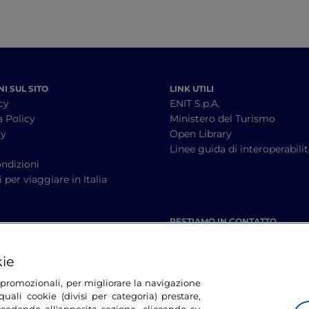
I SUL SITO
LINK UTILI
cy
ENIT S.p.A.
a Policy
Ministero del Turismo
cy
Open Library
à
Linee guida di interoperabili
ndizioni
 per viaggiare in Italia
RESTIAMO IN CONTATTO
kie
tà promozionali, per migliorare la navigazione
uali cookie (divisi per categoria) prestare,