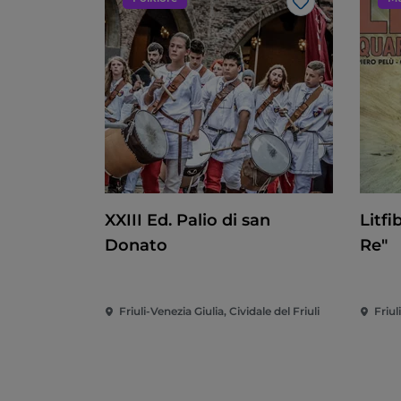
Like
XXIII Ed. Palio di san
Litfi
Donato
Re"
Friuli-Venezia Giulia, Cividale del Friuli
Friul