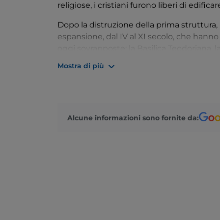
religiose, i cristiani furono liberi di edifica
Dopo la distruzione della prima struttura, l
espansione, dal IV al XI secolo, che hanno 
oggi sovrapposte: la Basilica Teodoriana, l
Massenziana e la Basilica Popponiana.
Mostra di più
L’esterno, formato da linee semplici ed ess
paesaggio circostante, creando così un’atm
entrati, l’antica
pavimentazione a mosai
suo splendore.
Alcune informazioni sono fornite da: