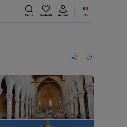
IT
Cerca
Preferiti
Accedi
Like