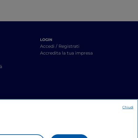
LOGIN
Accedi / Registrati
Accredita la tua impresa
tà
Chiudi