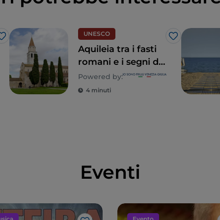
UNESCO
Like
Like
Aquileia tra i fasti
romani e i segni del
Cristianesimo
Powered by:
4 minuti
Eventi
sica
Evento