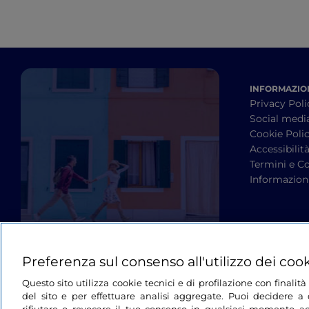
INFORMAZION
Privacy Poli
Social medi
Cookie Poli
Accessibilit
Termini e Co
Informazioni
Preferenza sul consenso all'utilizzo dei coo
Questo sito utilizza cookie tecnici e di profilazione con finali
del sito e per effettuare analisi aggregate. Puoi decidere a q