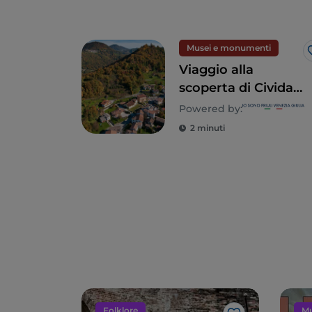
Musei e monumenti
Viaggio alla
scoperta di Cividale
del Friuli e delle
Powered by:
Valli del Natisone
2 minuti
Folklore
Mu