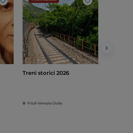
Like
Like
Treni storici 2026
Verso Cap
2027: Teatro Urbano 2027
(TU27)
Friuli-Venezia Giulia
Friuli-Vene