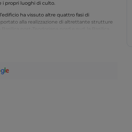
re i propri luoghi di culto.
’edificio ha vissuto altre quattro fasi di
portato alla realizzazione di altrettante strutture
a Basilica post-Teodoriana nord e sud, la Basilica
enziali, si erge in perfetta armonia con il
osfera suggestiva e carica di sacralità. Una volta
co
della navata centrale si mostrerà a voi in tutto il