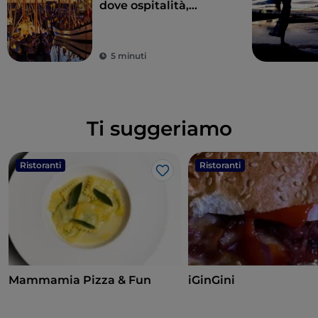
dove ospitalità,
divertimento e buona
cucina vi sedurranno
5 minuti
Ti suggeriamo
Ristoranti
Ristoranti
Like
Mammamia Pizza & Fun
iGinGini