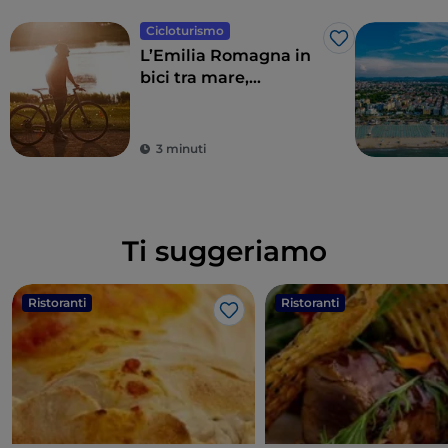
Cicloturismo
Like
L’Emilia Romagna in
bici tra mare,
entroterra e
Sangiovese
3 minuti
Ti suggeriamo
Ristoranti
Ristoranti
Like