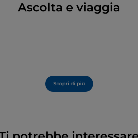
Ascolta e viaggia
ornata, approfittando del biglietto cumulativo a 11
.
gli altri due luoghi, situati a 400 metri di distanza
i porterà via più tempo, quindi fate attenzione agli
 l'ultimo ingresso è possibile fino alle 19.
vi incantare dai maestosi mosaici realizzati a partire
 absidale e l’arco trionfale a quelli che
apprezzato questo capolavoro recatevi al Classis
Scopri di più
 suo territorio, seguendo la grande Linea del
rete interessanti approfondimenti sulla flotta di
 quotidiana dei secoli che si sono succeduti e
a aperta.
Ti potrebbe interessar
ari