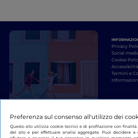
INFORMAZION
Privacy Poli
Social medi
Cookie Poli
Accessibilit
Termini e Co
Informazioni
Preferenza sul consenso all'utilizzo dei coo
Questo sito utilizza cookie tecnici e di profilazione con finali
del sito e per effettuare analisi aggregate. Puoi decidere a q