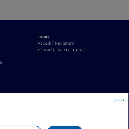
LOGIN
Accedi / Registrati
Accredita la tua impresa
tà
Chiudi