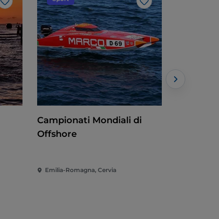
Like
Like
Campionati Mondiali di
Cent'ann
Offshore
Francesc
Emilia-Romagna, Cervia
Emilia-Rom