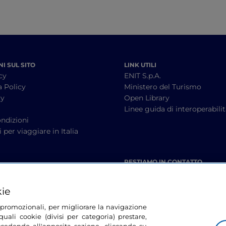
I SUL SITO
LINK UTILI
cy
ENIT S.p.A.
a Policy
Ministero del Turismo
cy
Open Library
à
Linee guida di interoperabili
ndizioni
 per viaggiare in Italia
RESTIAMO IN CONTATTO
kie
tà promozionali, per migliorare la navigazione
uali cookie (divisi per categoria) prestare,