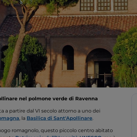
pollinare nel polmone verde di Ravenna
a a partire dal VI secolo attorno a uno dei
Romagna
, la
Basilica di Sant'Apollinare
.
oluogo romagnolo, questo piccolo centro abitato