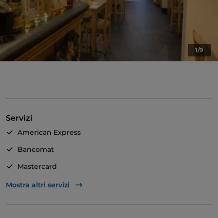
1/9
Servizi
American Express
Bancomat
Mastercard
TheFork PAY
Mostra altri servizi
Unionpay via TheFork PAY
Visa