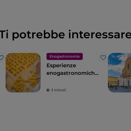
Ti potrebbe interessar
Enogastronomia
Like
Like
Esperienze
enogastronomiche
a Bologna e
dintorni
3 minuti