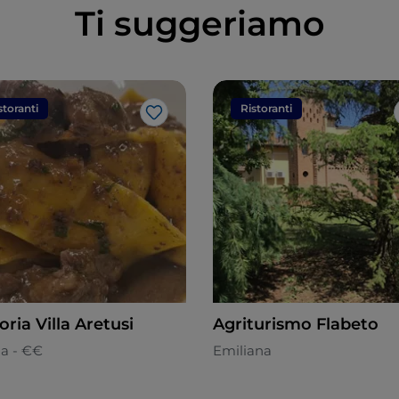
Ti suggeriamo
storanti
Ristoranti
Like
oria Villa Aretusi
Agriturismo Flabeto
na - €€
Emiliana