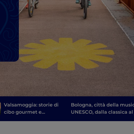
Valsamoggia: storie di
Bologna, città della musi
cibo gourmet e
UNESCO, dalla classica al
sostenibilità alle porte
di Bologna