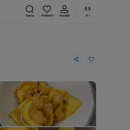
IT
Cerca
Preferiti
Accedi
Like