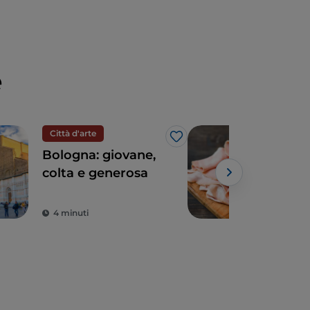
e
Città d'arte
Eno
Like
Bologna: giovane,
La 
colta e generosa
Bol
4 minuti
2 m