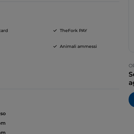
card
TheFork PAY
Animali ammessi
O
S
a
so
 pm
 pm