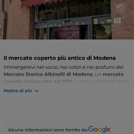
Il mercato coperto più antico di Modena
Immergetevi nel vocio, nei colori e nei profumi del
Mercato Storico Albinelli di Modena
, un
mercato
coperto inaugurato nel 1931
e tuttora al centro della
vitalità cittadina. Qui potete assaggiare tutti i
Mostra di più
prodotti tipici del territorio modenese e ritrovare il
contatto autentico con le persone che producono e
vendono quelle delizie. Concedetevi un aperitivo
serale o partecipate a una
degustazione
nell’atmosfera inconfondibile di questo luogo,
Alcune informazioni sono fornite da:
custode delle tradizioni culinarie della città.