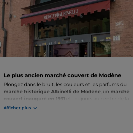
Le plus ancien marché couvert de Modène
Plongez dans le bruit, les couleurs et les parfums du
marché historique Albinelli de Modène
, un
marché
couvert inauguré en 1931
et toujours au centre de la
vie de la ville. Ici, vous pourrez déguster tous les
Afficher plus
produits typiques de la région de Modène et
retrouver un contact authentique avec les
personnes qui produisent et vendent ces délices.