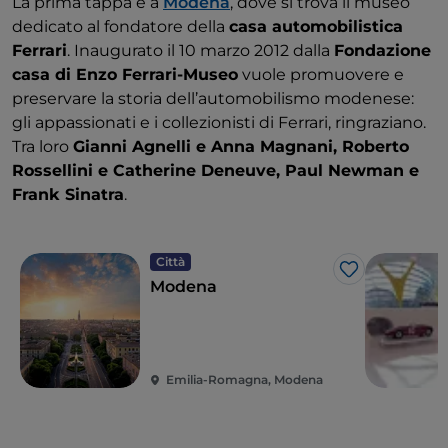
La prima tappa è a
Modena
, dove si trova il museo
dedicato al fondatore della
casa automobilistica
Ferrari
. Inaugurato il 10 marzo 2012 dalla
Fondazione
casa di Enzo Ferrari-Museo
vuole promuovere e
preservare la storia dell’automobilismo modenese:
gli appassionati e i collezionisti di Ferrari, ringraziano.
Tra loro
Gianni Agnelli e Anna Magnani, Roberto
Rossellini e Catherine Deneuve, Paul Newman e
Frank Sinatra
.
Città
Like
Modena
Emilia-Romagna, Modena