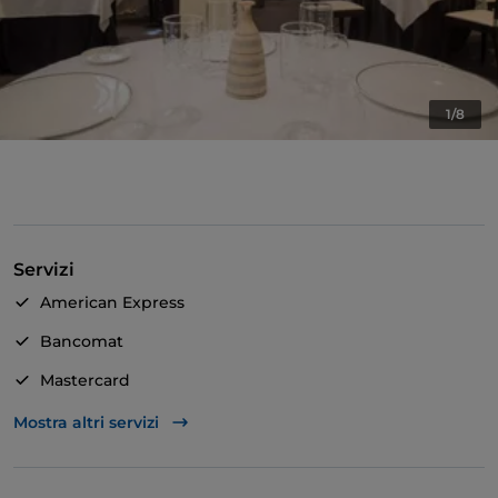
1/8
Servizi
American Express
Bancomat
Mastercard
TheFork PAY
Mostra altri servizi
Unionpay via TheFork PAY
Visa