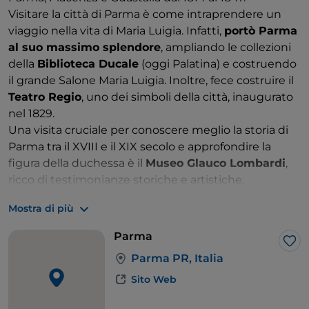
Visitare la città di Parma è come intraprendere un
viaggio nella vita di Maria Luigia. Infatti,
portò Parma
al suo massimo splendore
, ampliando le collezioni
della
Biblioteca Ducale
(oggi Palatina) e costruendo
il grande Salone Maria Luigia. Inoltre, fece costruire il
Teatro Regio
, uno dei simboli della città, inaugurato
nel 1829.
Una visita cruciale per conoscere meglio la storia di
Parma tra il XVIII e il XIX secolo e approfondire la
figura della duchessa è il
Museo Glauco Lombardi
,
ricco di testimonianze storiche e artistiche.
Per scoprire di più su Maria Luigia, si può visitare il
Mostra di più
Complesso della Pilotta
, dove, all'interno della
Galleria Nazionale, sono conservate opere legate alla
Parma
sua
attività da mecenate
: una maestosa scultura di
Lik
Parma PR, Italia
Antonio Canova intitolata "Maria Luigia d'Asburgo in
veste di Concordia" e un grande dipinto di Giovan
Sito Web
Battista Borghesi.