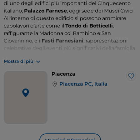
di uno degli edifici più importanti del Cinquecento
italiano,
Palazzo Farnese
, oggi sede dei Musei Civici.
All'interno di questo edificio si possono ammirare
capolavori d'arte come il
Tondo di Botticelli
,
raffigurante la Madonna col Bambino e San
Giovannino, e i
Fasti Farnesiani
, rappresentazioni
celebrative degli eventi più significativi della famiglia
Farnese.
Mostra di più
Il complesso ospita il Museo del Risorgimento, la
Pinacoteca, il Museo delle Carrozze e il Museo
Piacenza
Archeologico con una sezione romana
. Di
Lik
Piacenza PC, Italia
particolare valore è il
Fegato etrusco
, un modello in
bronzo di fegato di pecora, rara testimonianza delle
pratiche religiose etrusche legate alla divinazione.
Seguendo le tracce di Margherita d'Austria per le
strade di Piacenza, una tappa imprescindibile è la
bellissima
Piazza Cavalli
, il cuore della città. Qui, ad
Alessandro, figlio della duchessa, è dedicato uno dei
due monumenti equestri (l'altro al nipote Ranuccio