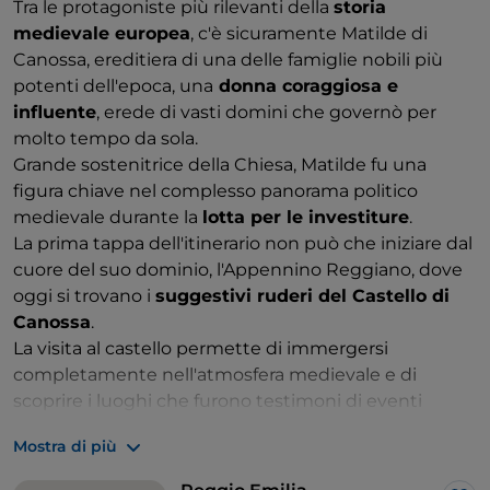
Tra le protagoniste più rilevanti della
storia
medievale europea
, c'è sicuramente Matilde di
Canossa, ereditiera di una delle famiglie nobili più
potenti dell'epoca, una
donna coraggiosa e
influente
, erede di vasti domini che governò per
molto tempo da sola.
Grande sostenitrice della Chiesa, Matilde fu una
figura chiave nel complesso panorama politico
medievale durante la
lotta per le investiture
.
La prima tappa dell'itinerario non può che iniziare dal
cuore del suo dominio, l'Appennino Reggiano, dove
oggi si trovano i
suggestivi ruderi del Castello di
Canossa
.
La visita al castello permette di immergersi
completamente nell'atmosfera medievale e di
scoprire i luoghi che furono testimoni di eventi
storici significativi, in particolare il celebre episodio
Mostra di più
dell'"
umiliazione di Canossa
" avvenuto nel
1077
. In
quell'occasione, suo cugino, l'Imperatore Enrico IV, si