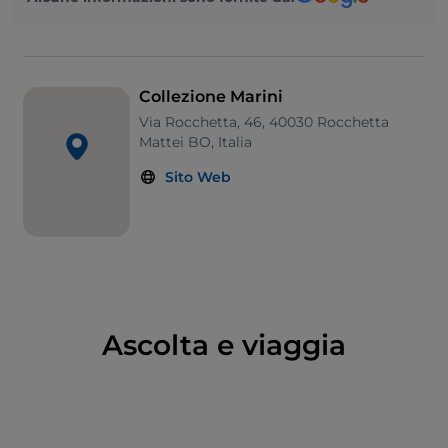
funzionava e manovella; un
fonografo Edison
dalla
curiosa tromba a collo di cigno; un
grammofono
Fonotipia
di dimensioni ridotte ideato per i bambini
delle famiglie ricche; un
autopiano Debain
in grado
Collezione Marini
di suonare sia tradizionalmente che in maniera
Via Rocchetta, 46, 40030 Rocchetta
automatica con una manovella che aziona i tasti. E
Mattei BO, Italia
ancora vi si trova un
piano melodico
, che emette
Sito Web
una dolce melodia “leggendo" fogli di cartone forati
in cui ogni foro corrisponde ad una nota; un
orchestrion Regina
che funzionava con
l’inserimento di una moneta; un
grammofono a
tromba
; un pregiato
grammofono liberty
unico
esemplare esistente; un
organo portativo
a spalla
con cilindro rotante provvisto di tanti piccoli chiodi,
Ascolta e viaggia
che ruotando azionavano i meccanismi dei diversi
tasti.