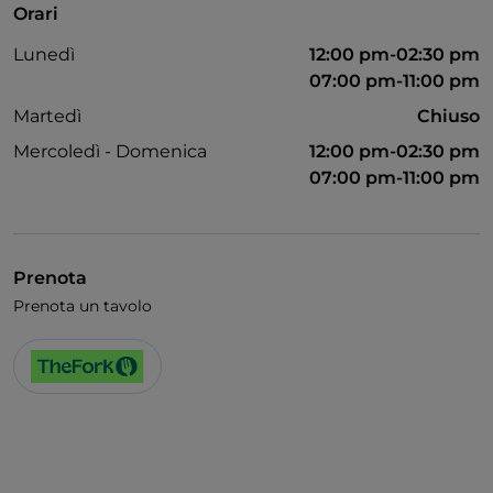
Orari
Accesso disabili
Lunedì
12:00 pm-02:30 pm
Animali ammessi
07:00 pm-11:00 pm
Bagno per disabili
Martedì
Chiuso
Mercoledì - Domenica
12:00 pm-02:30 pm
Cena con spettacolo
07:00 pm-11:00 pm
Si parla inglese
Karaoke
Menù bambini
Prenota
Prenota un tavolo
Sala da ballo
Wi-Fi