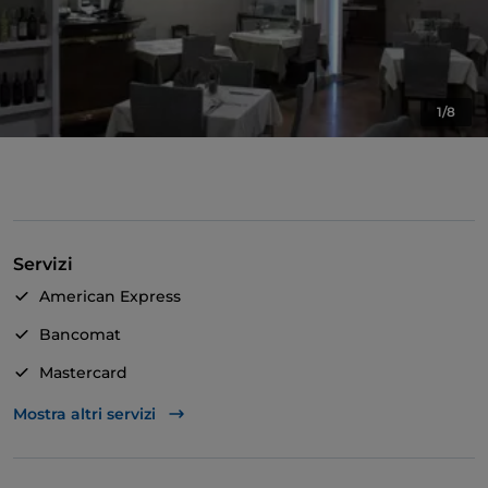
1/8
Servizi
American Express
Bancomat
Mastercard
TheFork PAY
Mostra altri servizi
Unionpay via TheFork PAY
Visa