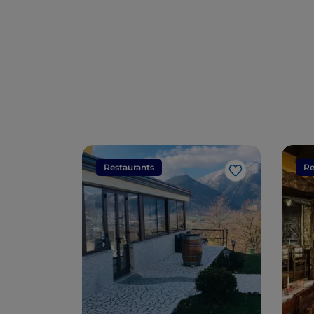
goût
Restaurants
Re
J’aime