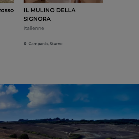
Rosso
IL MULINO DELLA
Il Pasqui
SIGNORA
Campane -
Italienne
Campania, Sturno
Campania, 