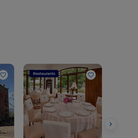
théâtre populaire
et patrimoine
culturel
Restaurants
Restaura
J’aime
J’aime