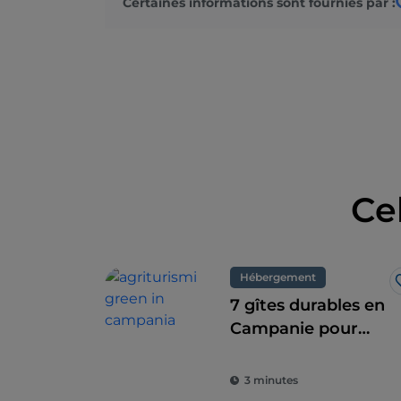
Certaines informations sont fournies par :
Ce
Hébergement
7 gîtes durables en
Campanie pour
une combinaison
parfaite de l'éco-
3 minutes
durabilité et du