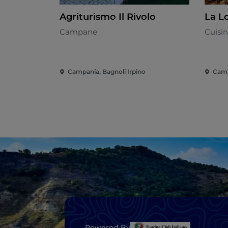
Agriturismo Il Rivolo
La L
Campane
Cuisin
Campania, Bagnoli Irpino
Camp
Powered By