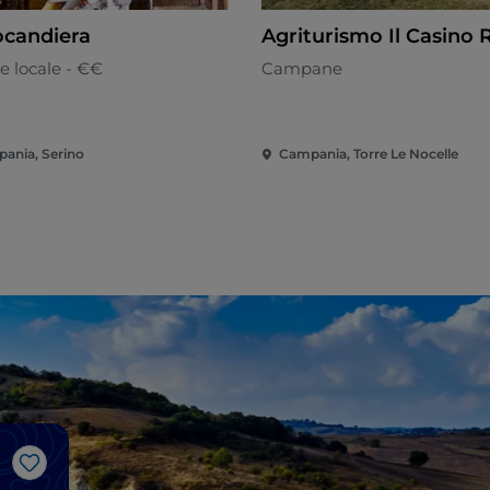
ocandiera
Agriturismo Il Casino 
e locale - €€
Campane
ania, Serino
Campania, Torre Le Nocelle
J’aime