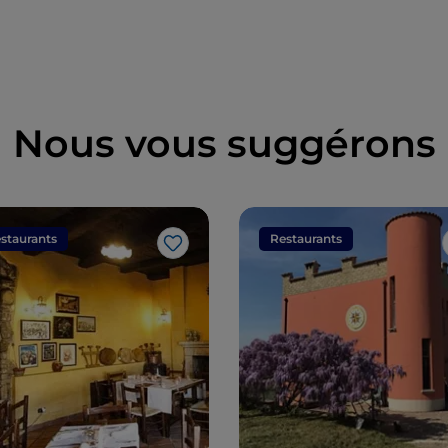
région
Nous vous suggérons
staurants
Restaurants
J’aime