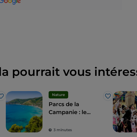
la pourrait vous intéres
Nature
J’aime
J’aime
Parcs de la
Campanie : le
tourisme durable
dans les zones
3 minutes
protégées de la