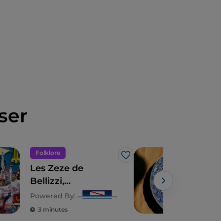
ser
Folklore
Gas
J’aime
Les Zeze de
La 
Bellizzi,
Mar
Montemiletto,
Fra
Powered By:
Cesinali et
3 minutes
2 m
Mercogliano :