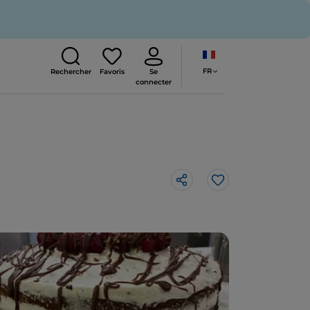
FR
Rechercher
Favoris
Se
connecter
J’aime