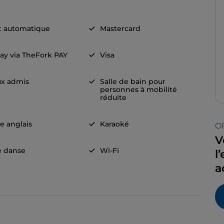
t automatique
Mastercard
ay via TheFork PAY
Visa
x admis
Salle de bain pour
personnes à mobilité
réduite
e anglais
Karaoké
O
V
e danse
Wi-Fi
l
a