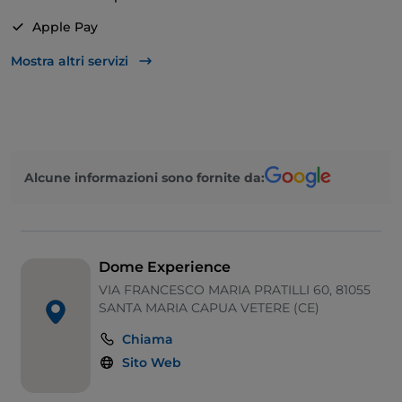
Apple Pay
Babysitting
Mostra altri servizi
Bancomat
Bagno per disabili
Cena con spettacolo
Alcune informazioni sono fornite da:
Si parla inglese
Mastercard
Menù bambini
Dome Experience
Parcheggio
VIA FRANCESCO MARIA PRATILLI 60, 81055
SANTA MARIA CAPUA VETERE (CE)
Tavoli all'aperto
Chiama
Visa
Sito Web
Wi-Fi