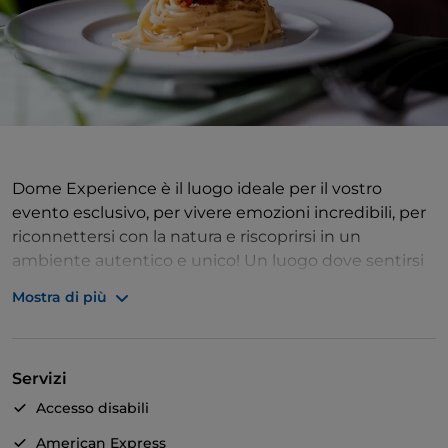
Dome Experience è il luogo ideale per il vostro
evento esclusivo, per vivere emozioni incredibili, per
riconnettersi con la natura e riscoprirsi in un
ambiente autentico e unico! Un luogo dove sentirsi
come a casa, nel quale noi ed il nostro staff potremo
Mostra di più
prenderci cura di voi e dei vostri ospiti,
accompagnandovi per tutta la serata. Noi di Dome
Experience amiamo i dettagli, e siamo convinti che
Servizi
chi vuol fare bene deve iniziare dai piccoli particolari.
Accesso disabili
American Express