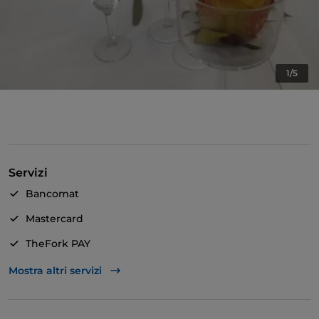
1/5
Servizi
Bancomat
Mastercard
TheFork PAY
Unionpay via TheFork PAY
Mostra altri servizi
Visa
Accesso disabili