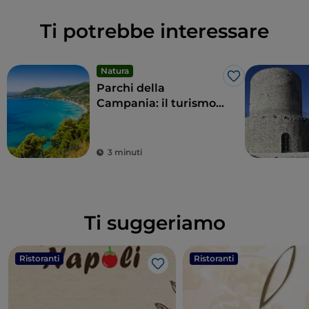
Ti potrebbe interessare
Natura
Like
Parchi della
Campania: il turismo
sostenibile delle aree
protette della regione
3 minuti
Ti suggeriamo
Ristoranti
Ristoranti
Like