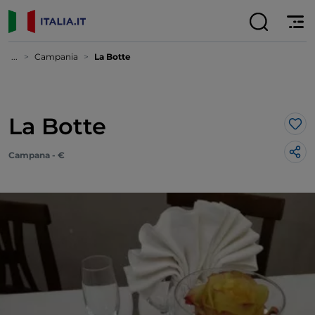
...
Campania
La Botte
La Botte
Lik
Campana - €