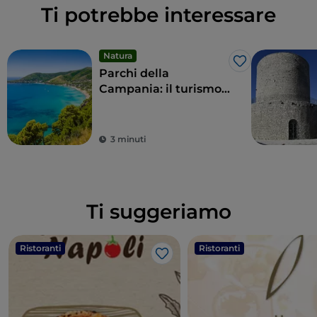
Ti potrebbe interessare
Natura
Like
Parchi della
Campania: il turismo
sostenibile delle aree
protette della regione
3 minuti
Ti suggeriamo
Ristoranti
Ristoranti
Like