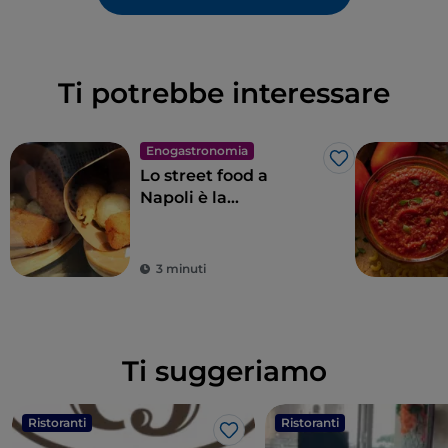
Ti potrebbe interessare
Enogastronomia
Like
Lo street food a
Napoli è la
quintessenza delle
meraviglie per il
palato
3 minuti
Ti suggeriamo
Ristoranti
Ristoranti
Like