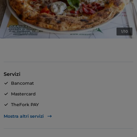
1/10
Servizi
Bancomat
Mastercard
TheFork PAY
Unionpay via TheFork PAY
Mostra altri servizi
Visa
Si parla inglese