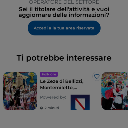
OPERATORE DEL SETTORE
Sei il titolare dell'attività e vuoi
aggiornare delle informazioni?
Accedi alla tua area riservata
Ti potrebbe interessare
Folklore
Like
Le Zeze di Bellizzi,
Montemiletto,
Cesinali e
Powered by:
Mercogliano: teatro
popolare e patrimonio
2 minuti
culturale