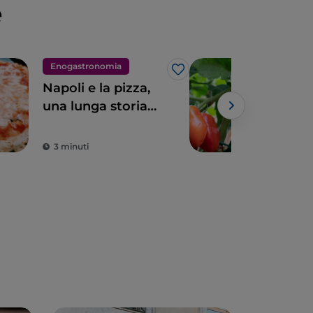
e
Enogastronomia
Eno
Like
Napoli e la pizza,
La 
una lunga storia
Cam
d’amore
attr
di G
3 minuti
3 m