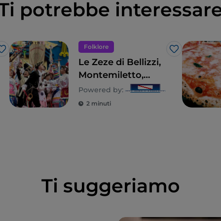
Ti potrebbe interessar
Folklore
Like
Like
Le Zeze di Bellizzi,
Montemiletto,
Cesinali e
Powered by:
Mercogliano:
2 minuti
teatro popolare e
patrimonio
culturale
Ti suggeriamo