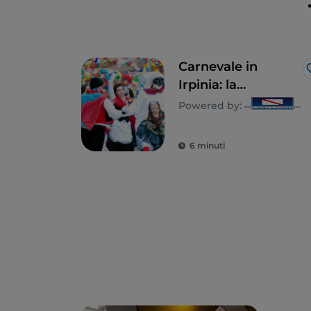
Carnevale in
Irpinia: la
tradizione sfila in
Powered by:
maschera
6 minuti