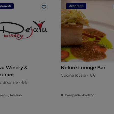
storanti
Ristoranti
Like
vu Winery &
Nolurè Lounge Bar
aurant
Cucina locale - €€
a di carne - €€
ania, Avellino
Campania, Avellino