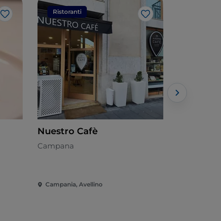
Ristoranti
Ristorant
Like
Like
Nuestro Cafè
Sakura M
Campana
Asiatica
Campania, Avellino
Campania, A