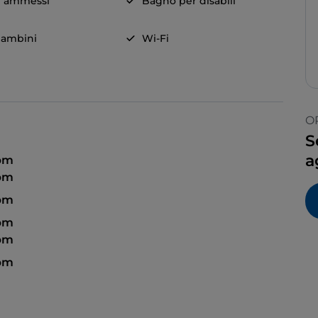
i ammessi
Bagno per disabili
ambini
Wi-Fi
O
S
a
 pm
 pm
 pm
 pm
 pm
 pm