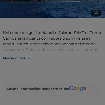
1/3
Nel cuore dei golfi di Napoli e Salerno, l’AMP di Punta
Campanella incanta con i suoi siti sommersi e i
reperti antichi che risplendono ancora nel mondo
subacqueo. Guidato da un consorzio di sei comuni,
questo tratto di mare si rivela un vero paradiso per gli
Mostra di più
amanti dell'archeologia subacquea e della natura
marina.
Ambiente Marino: Vita sotto le Onde
Le acque dell’AMP celano habitat in continuo
Alcune informazioni sono fornite da:
cambiamento pronti ad essere esplorati durante
entusiasmanti immersioni. Tra i numerosi Punti di
Interesse troviamo Gli Scogli di Vervece e Vetara: