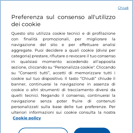
paesaggi mozzafiato, ma anche importanti
testimonianze storiche. Numerosi relitti di navi
Chiudi
antiche giacciono sui fondali, insieme a reperti
Preferenza sul consenso all'utilizzo
sporadici, anfore e ceppi d'ancora. Nonostante le
dei cookie
spoliazioni, i fondali rimangono tuttora ricchi di
Questo sito utilizza cookie tecnici e di profilazione
Scopri di più
reperti archeologici che raccontano delle antiche
con finalità promozionali, per migliorare la
attività commerciali e dei traffici marittimi, in
navigazione del sito e per effettuare analisi
aggregate. Puoi decidere a quali cookie (divisi per
particolare per l’epoca romana. Il Parco di Punta
categoria) prestare, rifiutare o revocare il tuo consenso
Campanella, nato intorno al luogo in cui sorgeva un
in qualsiasi momento accedendo all'apposita
antico santuario di Athena, venerato dai naviganti,
sezione, cliccando su "Personalizza cookie". Cliccando
Ti potrebbe interessare
conserva testimonianze uniche di archeologia
su “Consenti tutti”, accetti di memorizzare tutti i
cookie sul tuo dispositivo. Il tasto “Chiudi” chiude il
subacquea. Relitti di navi romane sono attestati
banner, continuerai la navigazione in assenza di
presso la secca vicino all'isolotto di Vetara e
Borghi
cookie o altri strumenti di tracciamento diversi da
tutt’intorno al promontorio, fino all’arcipelago de Li
Like
quelli tecnici. Negando il consenso, continuerai la
Procida: l’isola
Galli. Sulla costa e sugli isolotti, inoltre, in età romana
navigazione senza poter fruire di contenuti
incantata di case
personalizzati sulla base delle tue preferenze. Per
il territorio dell’AMP di Punta Campanella era
acquerello e mare
ulteriori informazioni sui cookie consulta la nostra
disseminato di lussuose ville marittime, come la Villa
turchese
Cookie policy
di Pipiano a Massa Lubrense, la Villa cosiddetta di
2 minuti
Pollio Felice al Capo di Sorrento, la villa de Li Galli.