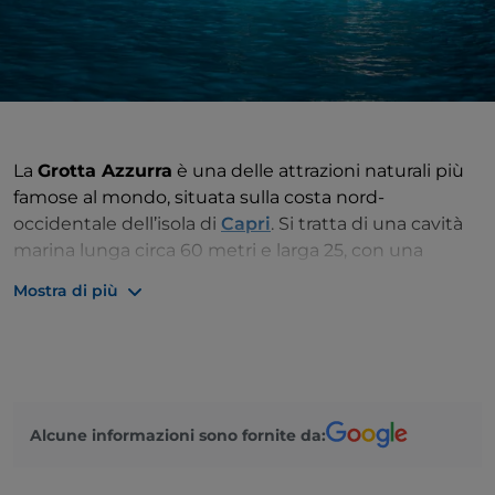
La
Grotta Azzurra
è una delle attrazioni naturali più
famose al mondo, situata sulla costa nord-
occidentale dell’isola di
Capri
. Si tratta di una cavità
marina lunga circa 60 metri e larga 25, con una
profondità che varia tra i 14 e i 22 metri. L’accesso è
Mostra di più
particolarmente stretto — appena 2 metri di
larghezza e 1 di altezza — e per entrare è necessario
sdraiarsi su piccole imbarcazioni a remi.
La sua fama è legata al suggestivo colore blu
intenso che illumina l’interno
, prodotto da un
Alcune informazioni sono fornite da:
fenomeno ottico: la luce solare entra da una cavità
sottomarina situata sotto l’ingresso principale, viene