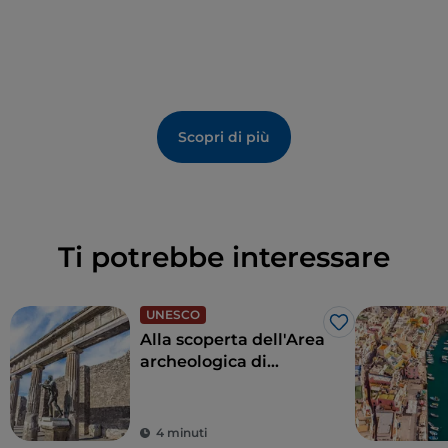
celebrata da artisti, poeti e registi come
Claude
Monet
,
Rainer Maria Rilke
e
Roberto Rossellini
, che
ne hanno esaltato la bellezza in opere e racconti.
Scopri di più
Ti potrebbe interessare
UNESCO
Like
Alla scoperta dell'Area
archeologica di
Pompei, Ercolano e
Torre Annunziata
4 minuti