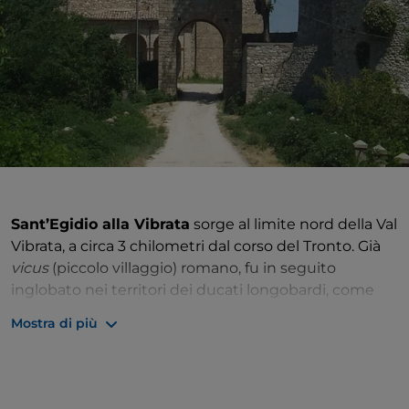
Sant’Egidio alla Vibrata
sorge al limite nord della Val
Vibrata, a circa 3 chilometri dal corso del Tronto. Già
vicus
(piccolo villaggio) romano, fu in seguito
inglobato nei territori dei ducati longobardi, come
attestato da ritrovamenti archeologici. A questo
Mostra di più
periodo risale probabilmente la nascita del borgo di
Faraone Vecchio
(o Faraone Antico), oggi frazione
comunale a una decina di chilometri a sud-ovest del
centro, che nel toponimo richiamerebbe la “
fara
”