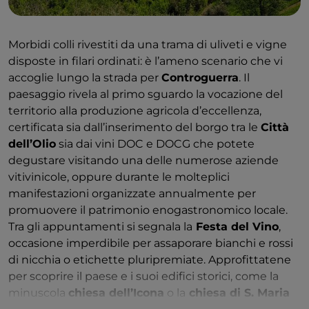
Morbidi colli rivestiti da una trama di uliveti e vigne
disposte in filari ordinati: è l’ameno scenario che vi
accoglie lungo la strada per
Controguerra
. Il
paesaggio rivela al primo sguardo la vocazione del
territorio alla produzione agricola d’eccellenza,
certificata sia dall’inserimento del borgo tra le
Città
dell’Olio
sia dai vini DOC e DOCG che potete
degustare visitando una delle numerose aziende
vitivinicole, oppure durante le molteplici
manifestazioni organizzate annualmente per
promuovere il patrimonio enogastronomico locale.
Tra gli appuntamenti si segnala la
Festa del Vino
,
occasione imperdibile per assaporare bianchi e rossi
di nicchia o etichette pluripremiate. Approfittatene
per scoprire il paese e i suoi edifici storici, come la
minuscola
chiesa dell’Icona
o la
chiesa di S. Maria