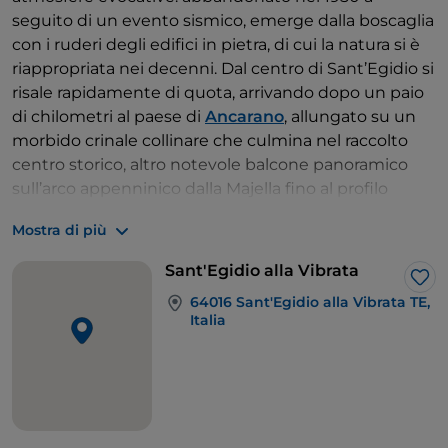
seguito di un evento sismico, emerge dalla boscaglia
con i ruderi degli edifici in pietra, di cui la natura si è
riappropriata nei decenni. Dal centro di Sant’Egidio si
risale rapidamente di quota, arrivando dopo un paio
di chilometri al paese di
Ancarano
, allungato su un
morbido crinale collinare che culmina nel raccolto
centro storico, altro notevole balcone panoramico
sull’arco appenninico dalla Majella fino al profilo
“femmineo” del
monte Ascensione
, passando per le
Mostra di più
cime dei
monti Sibillini
.
Sant'Egidio alla Vibrata
Lik
64016 Sant'Egidio alla Vibrata TE,
Italia