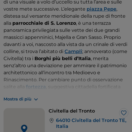
di una visuale a volo d’uccello su tutta l’area e sulle
vostre mete successive. L’elegante
piazza Pepe
,
distesa sul versante meridionale della rupe di fronte
alla
parrocchiale di S. Lorenzo
, è una terrazza
panoramica privilegiata sulle vette dei due grandi
massicci appenninici, Majella e Gran Sasso. Proprio
davanti a voi, nascosto alla vista da un crinale di verdi
colline, si trova l’abitato di
Campli
; annoverato (come
Civitella) tra i
Borghi più belli d’Italia
, merita
senz’altro una deviazione per ammirare il patrimonio
architettonico all’incontro tra Medioevo e
Rinascimento. Per cambiare punto di osservazione
salite alla
fortezza
, suggestiva cittadella fortificata
cinquecentesca restaurata a cavallo tra gli Anni ’70 e
Mostra di più
’80 del XX secolo. Vi troverete in un luogo storico,
l’ultimo baluardo borbonico ad arrendersi all’esercito
Civitella del Tronto
sabaudo, resistendo persino qualche giorno dopo la
Lik
64010 Civitella del Tronto TE,
proclamazione dell’Unità d’Italia. L’eredità del passato
Italia
è illustrata nel
museo delle Armi
allestito nel vecchio