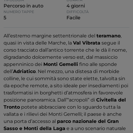
Percorso in auto
4 giorni
NUMERO TAPPE
DIFFICOLTÀ
5
Facile
All’estremo margine settentrionale del
teramano
,
quasi in vista delle Marche, la
Val Vibrata
segue il
corso tracciato dall’antico torrente che le dà il nome,
digradando dolcemente verso est, dal massiccio
appenninico dei
Monti Gemelli
fino alle sponde
dell’
Adriatico
. Nel mezzo, una distesa di morbide
colline, le cui sommità sono state elette, talvolta sin
da epoche remote, a sito ideale per insediamenti poi
trasformatisi in borghetti d’atmosfera in favorevole
posizione panoramica. Dall’“acropoli” di
Civitella del
Tronto
potete abbracciare con lo sguardo tutta la
vallata e i rilievi dei Monti Gemelli; il paese è anche
una porta d’accesso al
parco nazionale del Gran
Sasso e Monti della Laga
e a uno scenario naturale