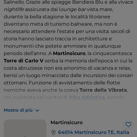
Salinello. Grazie alle spiagge Bandiera Blu e alla vivace
nightlife
assicurata dai l
ounge bar
vista mare,
durante la bella stagione le località litoranee
diventano meta di turismo balneare, ma non è
necessario attendere l’estate per una visita: secoli di
storia hanno lasciato traccia in architetture e
monumenti che potete ammirare in qualunque
periodo dell’anno. A
Martinsicuro
, la cinquecentesca
Torre di Carlo V
serba la memoria dell’epoca in cui la
costa abruzzese non era sinonimo di vacanza e relax,
bensì un luogo minacciato dalle incursioni dei corsari
ottomani. Funzione di avvistamento delle flotte
nemiche aveva anche la coeva
Torre della Vibrata
,
ora inglobata nel centro di
Alba Adriatica
, a pochi
passi dalla foce del torrente omonimo. Senza
Mostra di più
soluzione di continuità si passa a
Tortoreto Lido
,
frazione marittima dell’omonimo comune; per
Martinsicuro
scoprire l’antico abitato inoltratevi per un breve
Lik
64014 Martinsicuro TE, Italia
tratto nell’entroterra e risalite il colle che ospita il