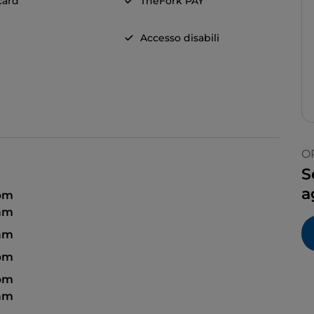
card
TheFork PAY
Accesso disabili
O
S
a
 pm
 am
 am
 pm
 pm
 am