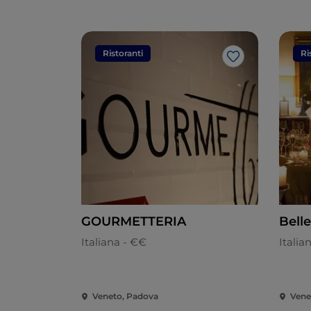
Ristoranti
Ri
Like
GOURMETTERIA
Belle
Italiana - €€
Itali
Veneto, Padova
Vene