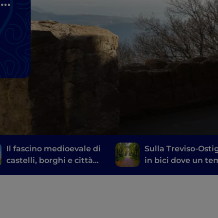
i
Il fascino medioevale di
Sulla Treviso-Ostig
castelli, borghi e città
in bici dove un t
murate tra i Colli
passavano i treni
Euganei