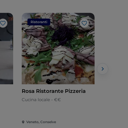
Ristoranti
Ristorant
Like
Like
Rosa Ristorante Pizzeria
La Posat
Cucina locale - €€
Italiana
Veneto, Conselve
Veneto, Ab