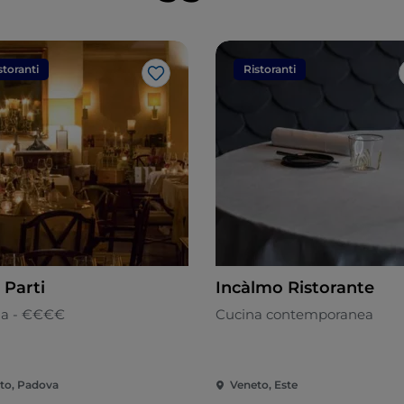
storanti
Ristoranti
Like
 Parti
Incàlmo Ristorante
ana - €€€€
Cucina contemporanea
to, Padova
Veneto, Este