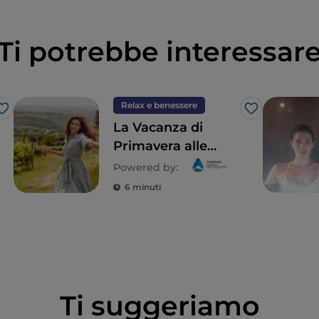
Ti potrebbe interessar
Relax e benessere
Like
Like
La Vacanza di
Primavera alle
Terme di Abano e
Powered by:
Montegrotto, in
6 minuti
Veneto
Ti suggeriamo