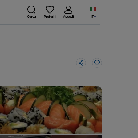
IT
Cerca
Preferiti
Accedi
Like