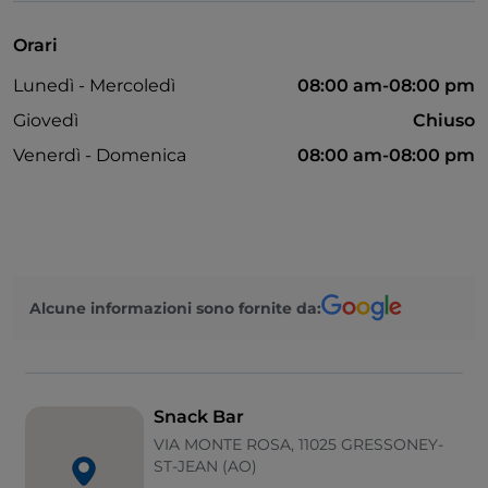
Mastercard
Orari
Pagamento con Satispay
Lunedì - Mercoledì
08:00 am-08:00 pm
Si parla spagnolo
Giovedì
Chiuso
Tavoli all'aperto
Venerdì - Domenica
08:00 am-08:00 pm
Visa
Paypal
Google Pay
Si parla francese
Alcune informazioni sono fornite da:
Bancomat
Snack Bar
VIA MONTE ROSA, 11025 GRESSONEY-
ST-JEAN (AO)