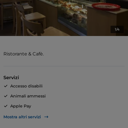
1/4
Ristorante & Cafè.
Servizi
Accesso disabili
Animali ammessi
Apple Pay
Asporto
Mostra altri servizi
Si parla inglese