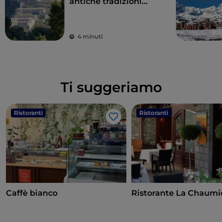
antiche tradizioni
sulle vette più alte
d’Europa: è la Valle
d’Aosta
4 minuti
Ti suggeriamo
Ristoranti
Ristoranti
Like
Caffè bianco
Ristorante La Chaumi