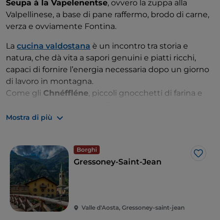
Seupa à la Vapelenentse
, ovvero la zuppa alla
lasciate a stagionare nella frescura alpina.
Valpellinese, a base di pane raffermo, brodo di carne,
Ma perché si chiama Fontina?
Il nome potrebbe
verza e ovviamente Fontina.
derivare dal francese “fondis”, che significa fondere e
La
cucina valdostana
è un incontro tra storia e
fa riferimento alla morbidezza e alla capacità di
natura, che dà vita a sapori genuini e piatti ricchi,
questo formaggio di sciogliersi facilmente, una
capaci di fornire l’energia necessaria dopo un giorno
caratteristica che lo rende l’ingrediente perfetto di
di lavoro in montagna.
tante
ricette locali
.
Come gli
Chnéffléne
, piccoli gnocchetti di farina e
uova tipici della vallata di Gressoney,
tradizionalmente conditi con la cipolla rosolata
Mostra di più
insieme al burro, o la
zuppa Favò di Ozein
, a base di
fave, fontina, salsiccia e pane abbrustolito nel burro.
Borghi
Un gusto inconfondibile che va dal salato alle note
Like
Gressoney-Saint-Jean
speziate è invece
la Carbonada
, uno spezzatino di
manzo che viene cotto lentamente nel vino,
aromatizzato con chiodi di garofano, noce moscata e
anche cannella.
Valle d'Aosta, Gressoney-saint-jean
Non ci si alza da tavola in Valle d’Aosta senza un