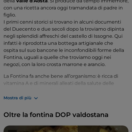
della
Valle d’Aosta
. Si produce da tempo immemore,
con una ricetta ancora oggi tramandata di padre in
figlio.
I primi cenni storici si trovano in alcuni documenti
del Duecento e due secoli dopo la troviamo dipinta
negli splendidi affreschi del castello di Issogne. Qui
infatti è riprodotta una bottega artigianale che
ospita sul suo bancone le inconfondibili forme della
Fontina, uguali a quelle che troviamo oggi nei
negozi, con la loro crosta marrone e arancio.
La Fontina fa anche bene all’organismo: è ricca di
vitamina A e di minerali alleati della salute delle
ossa, in particolare di calcio, e presenta un
colesterolo molto basso per essere un formaggio.
Mostra di più
L’altissima qualità del latte
con cui viene realizzata
garantisce tutti questi benefici nutrizionali. Il latte
Oltre la fontina DOP valdostana
viene prodotto da vacche allevate al pascolo: la
combinazione di erba fresca, fiori e acqua purissima