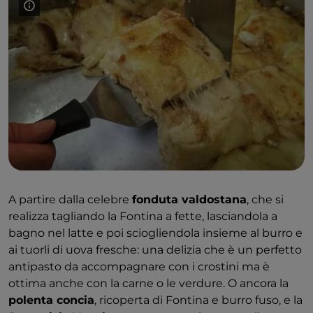
contribuisce al suo profumo delicato. Inoltre il latte
viene lavorato a crudo, un metodo che lascia intatti
gli aromi della materia prima, che si trasferiscono così
nel formaggio.
Caratteristiche preziose che sono ancor più esaltate
nella
Fontina d’alpeggio
, che nasce dal latte delle
mandrie allevate in estate in alta montagna,
seguendo gli antichi metodi di lavorazione
artigianale. In Valle d’Aosta, infatti, ancor oggi i bovini
nella stagione estiva vengono portati a pascolare ad
alta quota per 120 giorni, da inizio giugno a fine
settembre: qui le vacche trovano un’erba più pura e
A partire dalla celebre
fonduta valdostana
, che si
ricca di fiori, che regala un latte aromatico e
realizza tagliando la Fontina a fette, lasciandola a
nutriente.
bagno nel latte e poi sciogliendola insieme al burro e
La Fontina che nasce in alpeggio inoltre viene
ai tuorli di uova fresche: una delizia che è un perfetto
realizzata con le
lavorazioni manuali dei casari
,
antipasto da accompagnare con i crostini ma è
secondo la tradizione valdostana. La cagliata è poi
ottima anche con la carne o le verdure. O ancora la
ospitata nelle tipiche caldaie in rame, il siero viene
polenta concia
, ricoperta di Fontina e burro fuso, e la
spurgato utilizzando tele di cotone e le forme sono