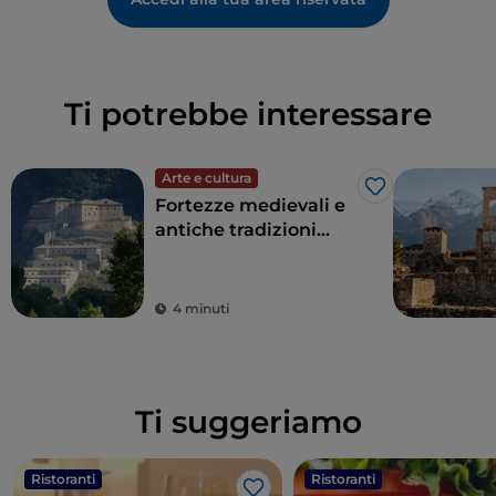
Ti potrebbe interessare
Arte e cultura
Like
Fortezze medievali e
antiche tradizioni
sulle vette più alte
d’Europa: è la Valle
d’Aosta
4 minuti
Ti suggeriamo
Ristoranti
Ristoranti