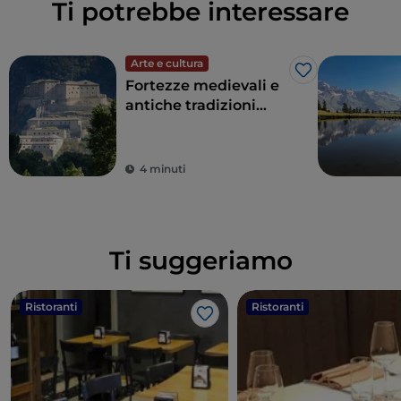
Ti potrebbe interessare
Arte e cultura
Like
Fortezze medievali e
antiche tradizioni
sulle vette più alte
d’Europa: è la Valle
d’Aosta
4 minuti
Ti suggeriamo
Ristoranti
Ristoranti
Like