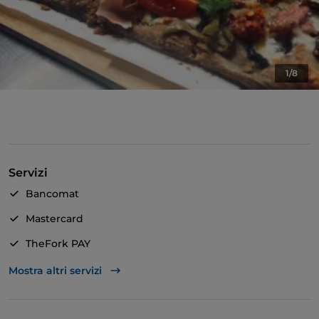
1/8
Servizi
Bancomat
Mastercard
TheFork PAY
Unionpay via TheFork PAY
Mostra altri servizi
Visa
Accesso disabili