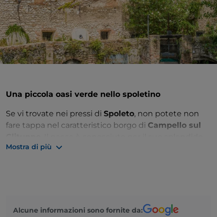
Una piccola oasi verde nello spoletino
Se vi trovate nei pressi di
Spoleto
, non potete non
fare tappa nel caratteristico borgo di
Campello sul
Clitunno
. Il paese è conosciuto per il suo splendido
Mostra di più
centro storico, ancora oggi completamente
racchiuso da
possenti mura medievali
, e per le sue
fonti d’acqua.
La cittadina è composta da due zone distinte:
Campello Alto e Campello Basso. Il primo
Alcune informazioni sono fornite da:
corrisponde all’antico borgo fortificato sviluppatosi