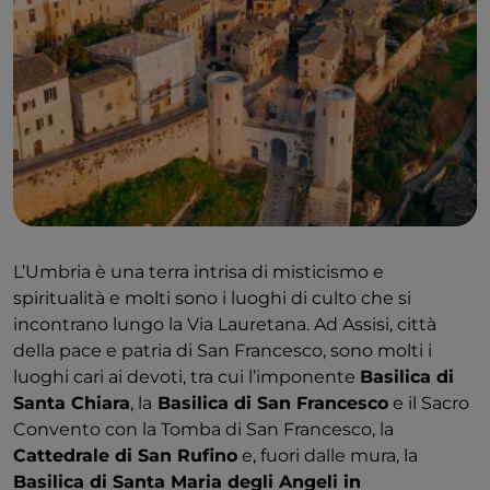
una delle scoperte più straordinarie degli ultimi anni.
Nel 2005, appena fuori le mura di Spello venne
rinvenuto un complesso monumentale romano con
un pavimento a mosaico di circa 500 metri.
A
Foligno
, la Piazza della Repubblica con Palazzo
Trinci, ricco di musei e affreschi, il Palazzo Comunale
e quello del Podestà restituiscono l’immagine di una
città nobile e colta. Altro palazzo nobiliare è Palazzo
Orfini, che ospita il Museo della Stampa. Da non
perdere la Calamita Cosmica, opera d’arte
L’Umbria è una terra intrisa di misticismo e
contemporanea di De Dominicis esposta all’interno
spiritualità e molti sono i luoghi di culto che si
della Chiesa SS. Trinità in Annunziata.
incontrano lungo la Via Lauretana. Ad Assisi, città
della pace e patria di San Francesco, sono molti i
luoghi cari ai devoti, tra cui l’imponente
Basilica di
Santa Chiara
, la
Basilica di San Francesco
e il Sacro
Convento con la Tomba di San Francesco, la
Cattedrale di San Rufino
e, fuori dalle mura, la
Basilica di Santa Maria degli Angeli in