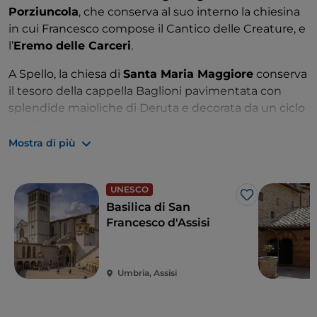
Porziuncola
, che conserva al suo interno la chiesina
in cui Francesco compose il Cantico delle Creature, e
l’
Eremo delle Carceri
.
A Spello, la chiesa di
Santa Maria Maggiore
conserva
il tesoro della cappella Baglioni pavimentata con
splendide maioliche di Deruta e decorata da un ciclo
di affreschi del
Pinturicchio raffiguranti l’Annunciazione, l‘Adorazione d
Mostra di più
pastori e la Disputa di Gesù coi Dottori e due
affreschi del Perugino. Sempre del Pinturicchio la
UNESCO
Madonna col bambino in trono e vari santi, all’interno
Like
Basilica di San
della Chiesa di Sant’Andrea.
Francesco d'Assisi
A Foligno, oltre alla
Cattedrale di San Feliciano
, sono
da visitare appena fuori città la splendida
Abbazia di
Sassovivo
e l’
Eremo di Santa Maria Giacobbe
.
Umbria, Assisi