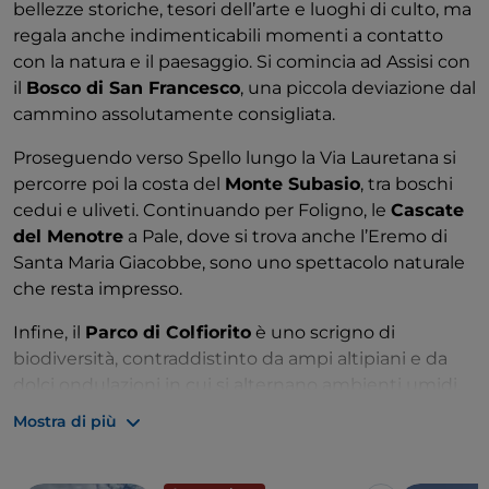
bellezze storiche, tesori dell’arte e luoghi di culto, ma
regala anche indimenticabili momenti a contatto
con la natura e il paesaggio. Si comincia ad Assisi con
il
Bosco di San Francesco
, una piccola deviazione dal
cammino assolutamente consigliata.
Proseguendo verso Spello lungo la Via Lauretana si
percorre poi la costa del
Monte Subasio
, tra boschi
cedui e uliveti. Continuando per Foligno, le
Cascate
del Menotre
a Pale, dove si trova anche l’Eremo di
Santa Maria Giacobbe, sono uno spettacolo naturale
che resta impresso.
Infine, il
Parco di Colfiorito
è uno scrigno di
biodiversità, contraddistinto da ampi altipiani e da
dolci ondulazioni in cui si alternano ambienti umidi,
boschi, pascoli e campi coltivati.
Mostra di più
Per maggiori informazioni clicca
qui