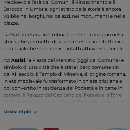
Medioevo e l’età dei Comuni, il Rinascimento e il
Barocco: in Umbria, ogni strato della storia è ancora
visibile nei borghi, nei palazzi, nei monumenti e nelle
piazze.
La Via Lauretana in Umbria è anche un viaggio nella
storia, che permette di scoprire tesori architettonici
e culturali che sono rimasti intatti attraverso i secoli.
Ad
Assisi
, la Piazza del Mercato (oggi del Comune) è
simbolo di una città che è stata libero comune sin
dal XII secolo. Il Tempio di Minerva, di origine romana,
in età medievale fu trasformato in chiesa cristiana e
poi convertito in residenza del Podestà e in parte in
carcere. Il Palazzo del Capitano del Popolo e la Torre
del Popolo risalgono anch’essi all’età comunale, così
come il Palazzo dei Priori. Più antica la Rocca
Mostra di più
Maggiore che domina e veglia sulla città e che risale
ai longobardi. La passeggiata in salita dal centro di
Assisi alla Rocca è un po’ impegnativa, ma la vista