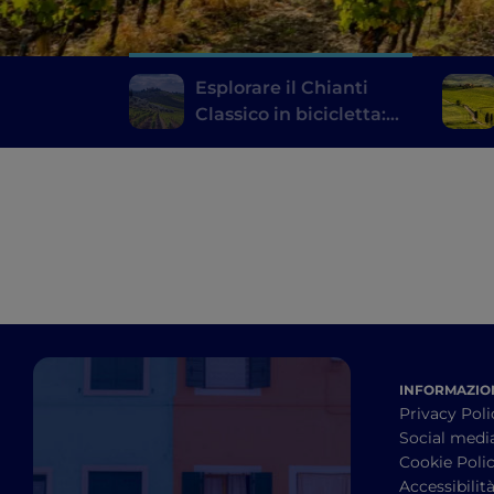
Esplorare il Chianti
Classico in bicicletta:
un itinerario tra le
cantine
INFORMAZION
Privacy Poli
Social medi
Cookie Poli
Accessibilit