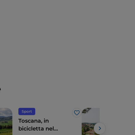
e
Sport
Espe
Like
Toscana, in
3 e
bicicletta nel
vive