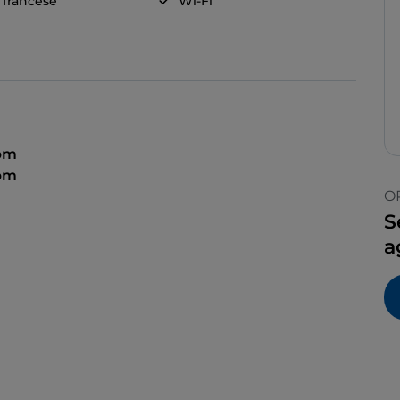
a francese
Wi-Fi
 pm
 pm
O
S
a