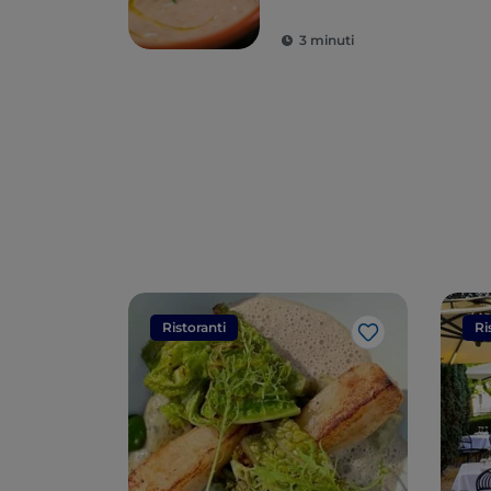
3 minuti
Ristoranti
Ri
Like