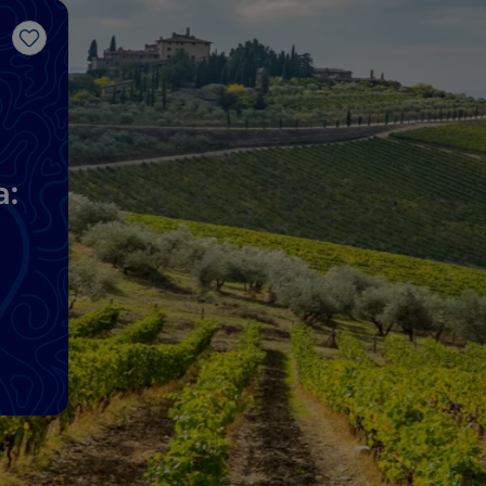
Like
a: