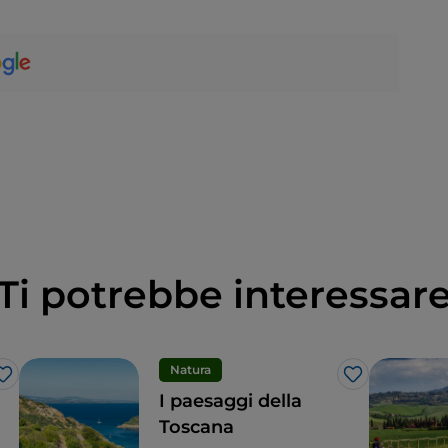
Ti potrebbe interessar
Natura
Like
Like
I paesaggi della
Toscana