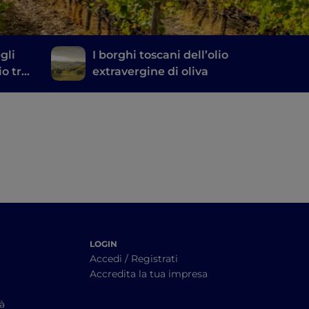
gli
I borghi toscani dell’olio
io tra
extravergine di oliva
na
LOGIN
Accedi / Registrati
Accredita la tua impresa
tà