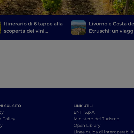
Itinerario di 6 tappe alla
Livorno e Costa de
scoperta dei vini
Etruschi: un viagg
toscani, dal Brunello di
storia, vino e buo
Montalcino al Chianti
tavola
I SUL SITO
LINK UTILI
cy
ENIT S.p.A.
a Policy
Ministero del Turismo
cy
Open Library
à
Linee guida di interoperabili