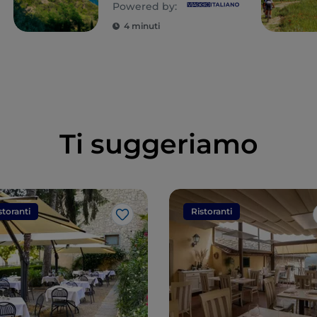
Powered by:
4 minuti
Ti suggeriamo
storanti
Ristoranti
Like