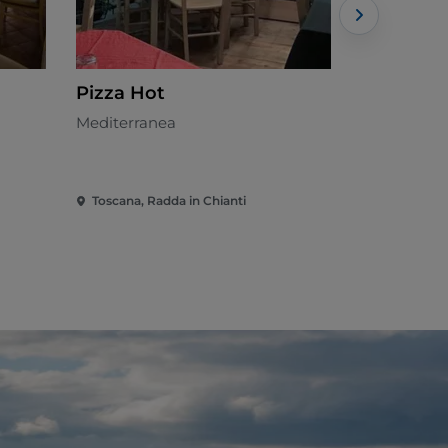
Pizza Hot
La Loggia
Mediterranea
Toscana - 
Toscana, Radda in Chianti
Toscana, Ra