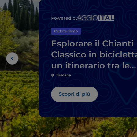
Powered by
Cicloturismo
Esplorare il Chianti
Classico in biciclett
un itinerario tra le
cantine
Toscana
Scopri di più