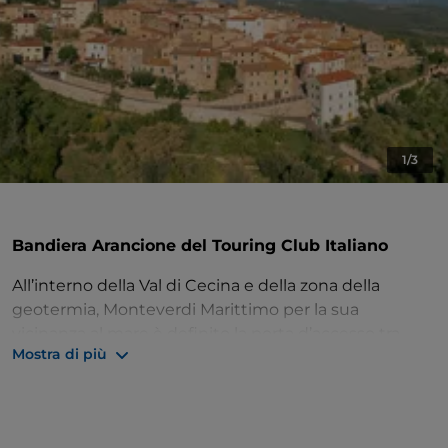
1/3
Bandiera Arancione del Touring Club Italiano
All’interno della Val di Cecina e della zona della
geotermia, Monteverdi Marittimo per la sua
vicinanza al mare è definito la porta d’accesso tra
Mostra di più
mare e geotermia.
Due edifici religiosi importanti arricchiscono il
centro
storico
, tipico e raccolto: la
chiesa di Sant’Andrea
con la facciata in pietra e la
cappella del Santissimo