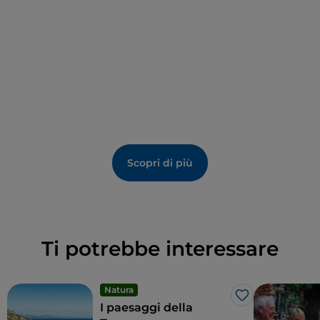
fiorentina
e il
Festival teatrale delle Colline
Geotermiche
nei mesi estivi.
Scopri di più
Ti potrebbe interessare
Natura
Like
I paesaggi della