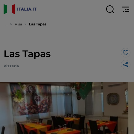
...
Pisa
Las Tapas
Las Tapas
Lik
Pizzeria