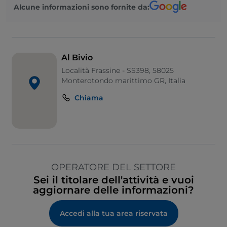
Si parla francese
Alcune informazioni sono fornite da:
Si parla inglese
Si parla spagnolo
Si parla tedesco
Al Bivio
Località Frassine - SS398, 58025
Area fumatori
Monterotondo marittimo GR, Italia
Sodexo
Chiama
Wi-Fi
OPERATORE DEL SETTORE
Sei il titolare dell'attività e vuoi
aggiornare delle informazioni?
Accedi alla tua area riservata