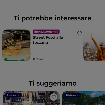
Ti potrebbe interessare
Enogastronomia
Like
Street Food alla
toscana
3 minuti
Ti suggeriamo
Ristoranti
Ristoranti
Like