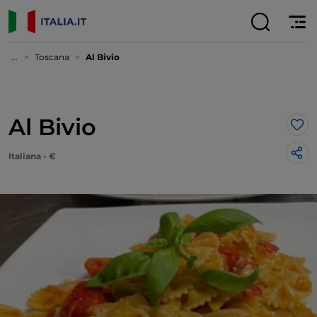
...
Toscana
Al Bivio
Al Bivio
Lik
Italiana - €