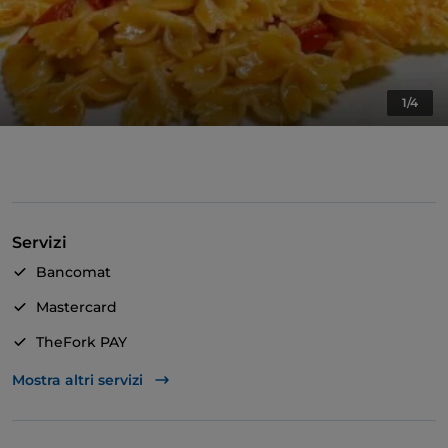
1/4
Servizi
Bancomat
Mastercard
TheFork PAY
Unionpay via TheFork PAY
Mostra altri servizi
Visa
Accesso disabili