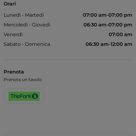
Orari
American Express
Lunedì - Martedì
07:00 am-07:00 pm
Animali ammessi
Mercoledì - Giovedì
06:30 am-07:00 pm
Apple Pay
Venerdì
07:00 am
Bagno per disabili
Sabato - Domenica
06:30 am-12:00 am
Cena con spettacolo
Cocktail
Prenota
Diners Club
Prenota un tavolo
Google Pay
Karaoke
Menù bambini
Partite di Calcio
Sala da ballo