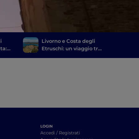
i
Livorno e Costa degli
ta:
Etruschi: un viaggio tra
storia, vino e buona
tavola
LOGIN
Accedi / Registrati