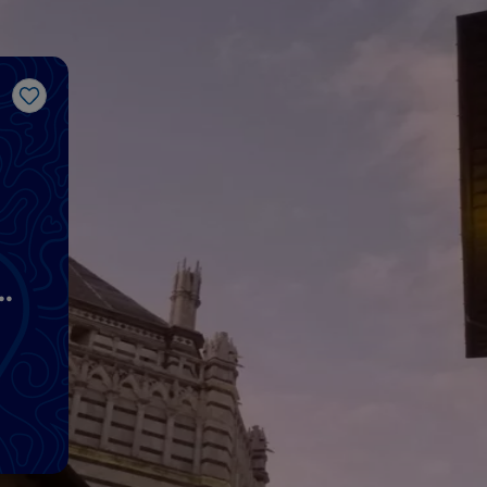
Like
a,