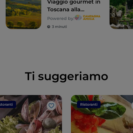
Viaggio gourmet in
Toscana alla
scoperta della sua
Powered by:
biodiversità
3 minuti
Ti suggeriamo
storanti
Ristoranti
Like