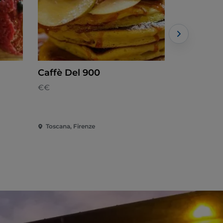
Caffè Del 900
Bruschet
€€
Mediterran
Toscana, Firenze
Toscana, S