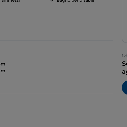
i ammessi
Bagno per disabili
O
S
 pm
a
pm