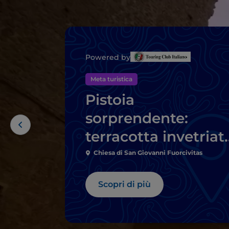
Powered by
Meta turistica
Pistoia
sorprendente:
terracotta invetriat
sotterranei, arte in
Chiesa di San Giovanni Fuorcivitas
fattoria
Scopri di più