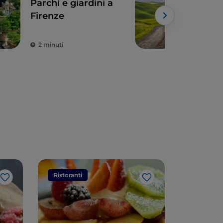
Parchi e giardini a
Sien
Firenze
due 
emo
2 minuti
3 m
Ristoranti
Ristorant
Like
Like