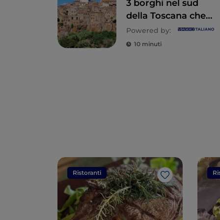
3 borghi nel sud
della Toscana che
meritano di essere
Powered by:
visitati
10 minuti
Ristoranti
Ri
Like