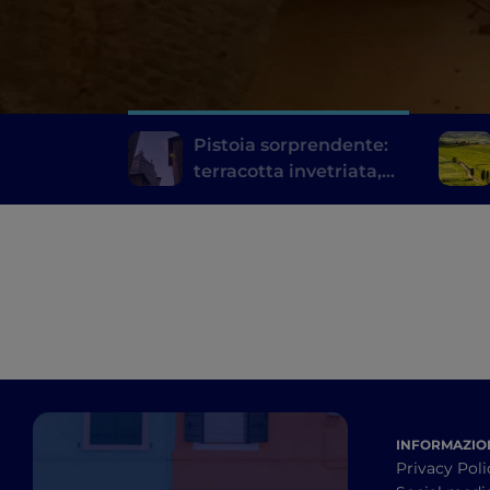
Pistoia sorprendente:
terracotta invetriata,
sotterranei, arte in
fattoria
INFORMAZION
Privacy Poli