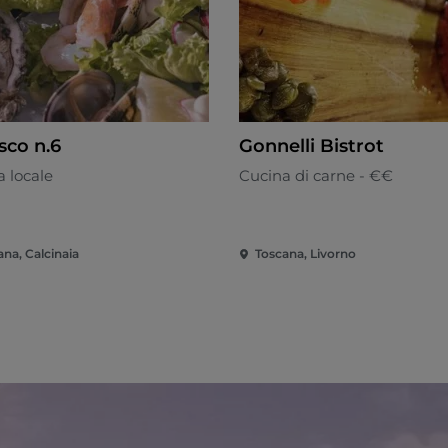
sco n.6
Gonnelli Bistrot
 locale
Cucina di carne - €€
ana, Calcinaia
Toscana, Livorno