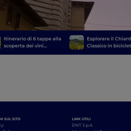
Itinerario di 6 tappe alla
Esplorare il Chiant
scoperta dei vini
Classico in biciclet
toscani, dal Brunello di
un itinerario tra le
Montalcino al Chianti
cantine
I SUL SITO
LINK UTILI
cy
ENIT S.p.A.