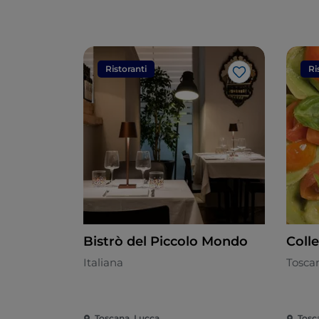
Ristoranti
Ri
Like
Bistrò del Piccolo Mondo
Colle
Italiana
Tosca
Toscana, Lucca
Tosc