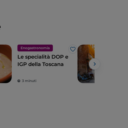
e
Enogastronomia
Arte
Like
Le specialità DOP e
Lucc
IGP della Toscana
tos
tra
mur
3 minuti
4 m