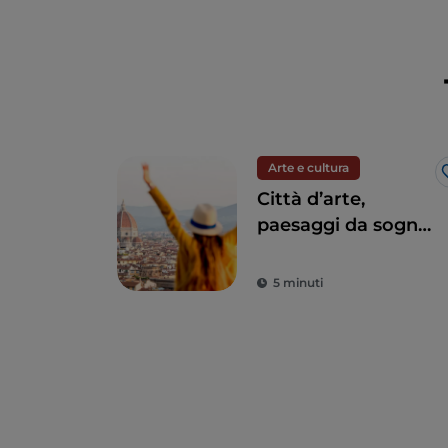
Arte e cultura
Città d’arte,
paesaggi da sogno
e buon cibo: la
Toscana è il sogno
5 minuti
di ogni turista