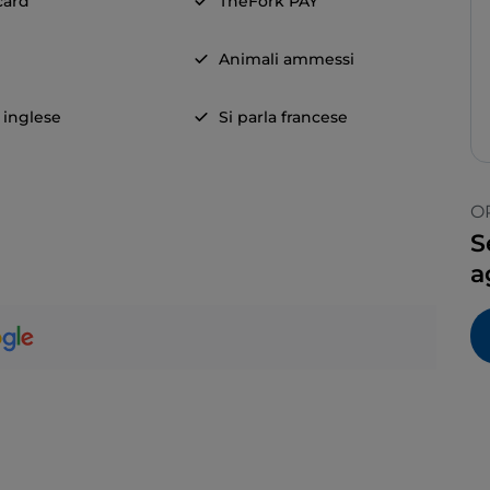
card
TheFork PAY
Animali ammessi
a inglese
Si parla francese
O
S
a