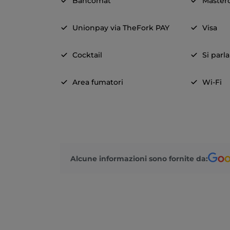
Bancomat
Master
Unionpay via TheFork PAY
Visa
Cocktail
Si parl
Area fumatori
Wi-Fi
Alcune informazioni sono fornite da: