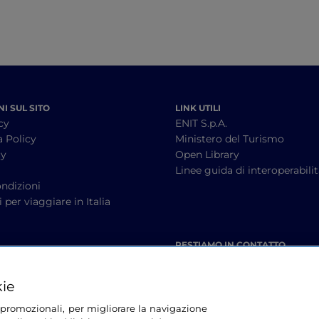
I SUL SITO
LINK UTILI
cy
ENIT S.p.A.
a Policy
Ministero del Turismo
cy
Open Library
à
Linee guida di interoperabili
ndizioni
 per viaggiare in Italia
RESTIAMO IN CONTATTO
kie
tà promozionali, per migliorare la navigazione