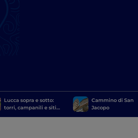
Lucca sopra e sotto:
Cammino di San
torri, campanili e siti
Jacopo
archeologici nella città
delle 100 chiese