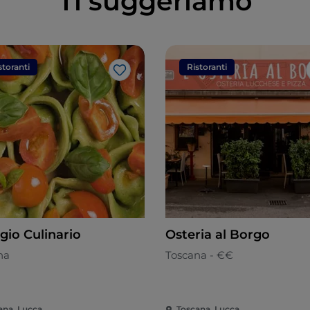
Ti suggeriamo
storanti
Ristoranti
Like
gio Culinario
Osteria al Borgo
na
Toscana - €€
ana, Lucca
Toscana, Lucca