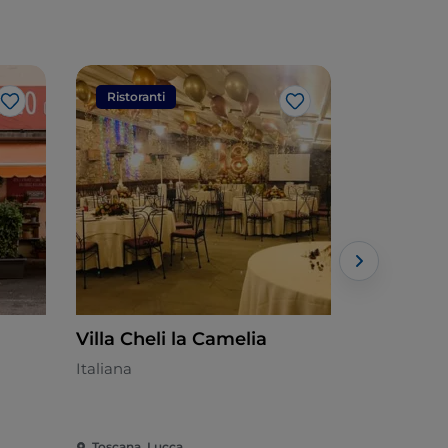
Ristoranti
Ristorant
Like
Like
Villa Cheli la Camelia
L'Imbuto
Italiana
Europea -
Toscana, Lucca
Toscana, L