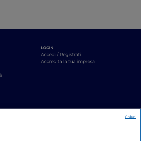
LOGIN
Accedi / Registrati
Accredita la tua impresa
tà
Chiudi