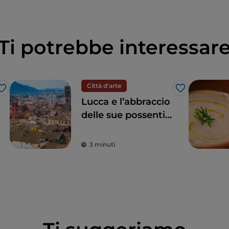
Ti potrebbe interessar
Città d'arte
Like
Like
Lucca e l’abbraccio
delle sue possenti
mura
3 minuti