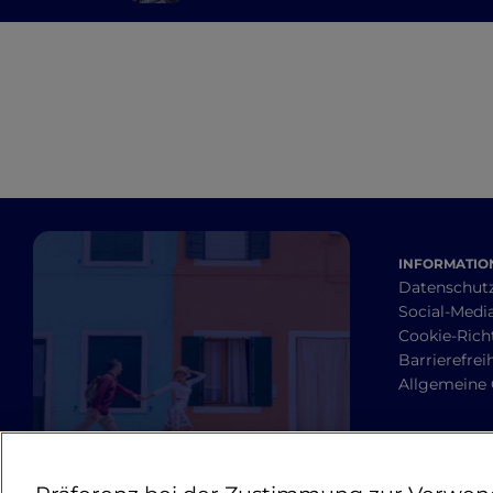
INFORMATION
Datenschut
Social-Media
Cookie-Richt
Barrierefrei
Allgemeine