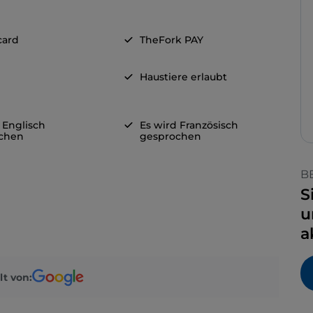
card
TheFork PAY
Haustiere erlaubt
 Englisch
Es wird Französisch
chen
gesprochen
B
S
u
a
lt von: