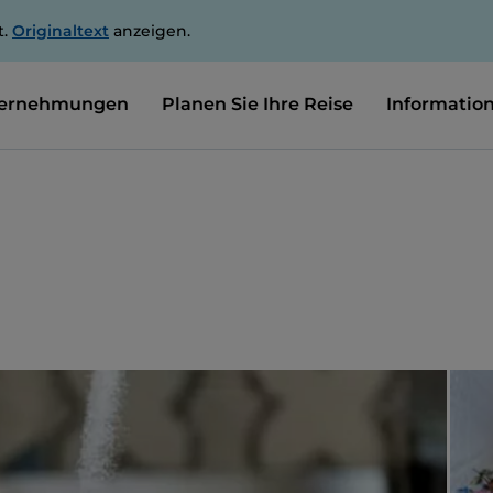
t.
Originaltext
anzeigen.
ernehmungen
Planen Sie Ihre Reise
Informatio