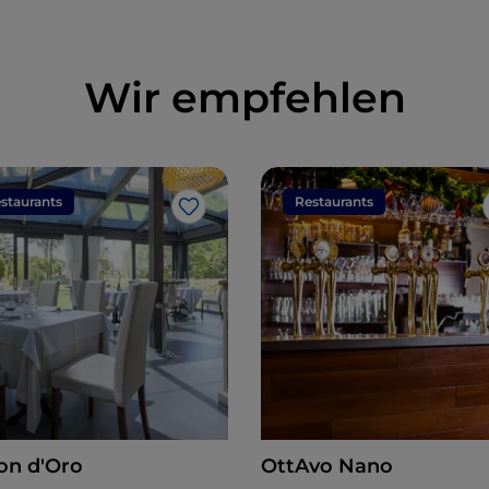
Wir empfehlen
staurants
Restaurants
Like
on d'Oro
OttAvo Nano