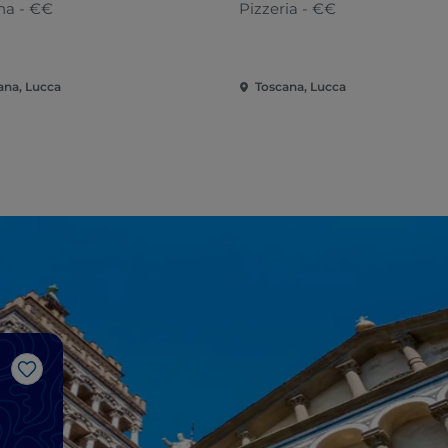
na - €€
Pizzeria - €€
ana, Lucca
Toscana, Lucca
Like