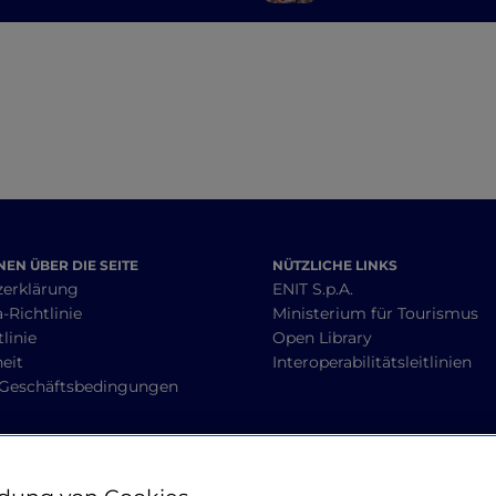
und archäologisc
Stätten in der Sta
100 Kirchen
EN ÜBER DIE SEITE
NÜTZLICHE LINKS
zerklärung
ENIT S.p.A.
-Richtlinie
Ministerium für Tourismus
linie
Open Library
heit
Interoperabilitätsleitlinien
 Geschäftsbedingungen
BLEIBEN WIR IN KONTAKT