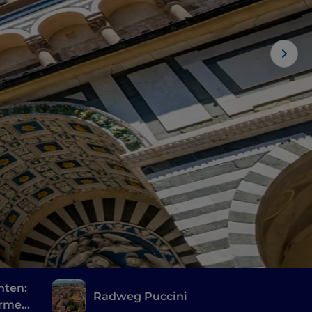
nten:
Radweg Puccini
ürme