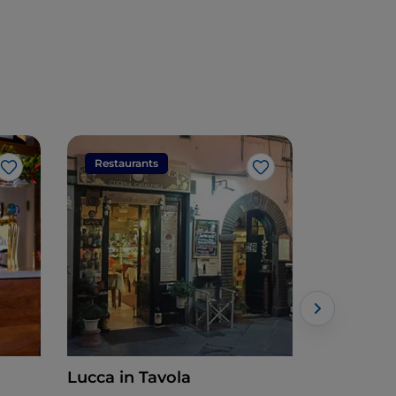
Restaurants
Restaura
Like
Like
Lucca in Tavola
Per 21