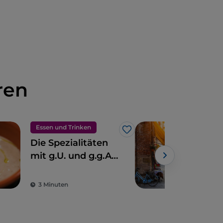
ren
Essen und Trinken
Kuns
Like
Die Spezialitäten
Lucc
mit g.U. und g.g.A.
tos
der Toskana
Kle
imp
3 Minuten
4 M
Mau
ist