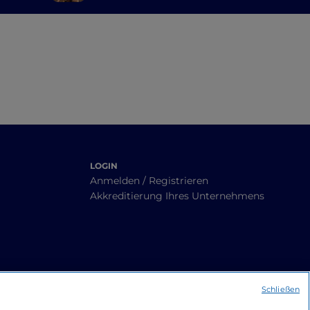
he
dt der
LOGIN
Anmelden / Registrieren
Akkreditierung Ihres Unternehmens
Schließen