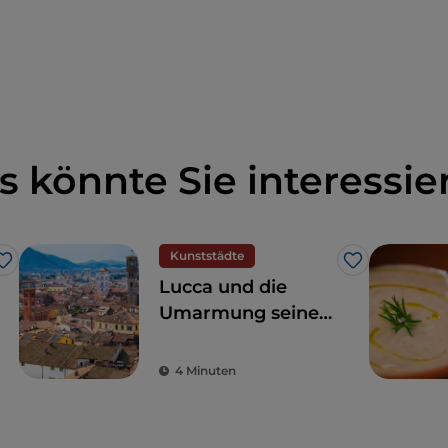
s könnte Sie interessie
Kunststädte
Like
Like
Lucca und die
Umarmung seiner
mächtigen Mauern
4 Minuten