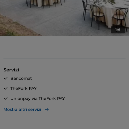
1/6
Servizi
Bancomat
TheFork PAY
Unionpay via TheFork PAY
Animali ammessi
Mostra altri servizi
Si parla inglese