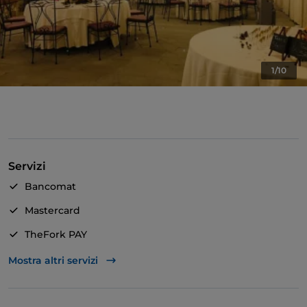
1/10
Servizi
Bancomat
Mastercard
TheFork PAY
Unionpay via TheFork PAY
Mostra altri servizi
Visa
Accesso disabili