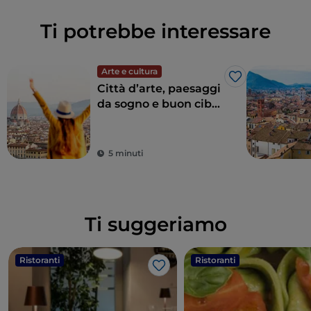
Ti potrebbe interessare
Arte e cultura
Like
Città d’arte, paesaggi
da sogno e buon cibo:
la Toscana è il sogno
di ogni turista
5 minuti
Ti suggeriamo
Ristoranti
Ristoranti
Like