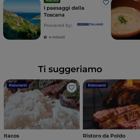
Natura
Like
I paesaggi della
Toscana
Powered by:
4 minuti
Ti suggeriamo
Ristoranti
Ristoranti
Like
Itacos
Ristoro da Poldo