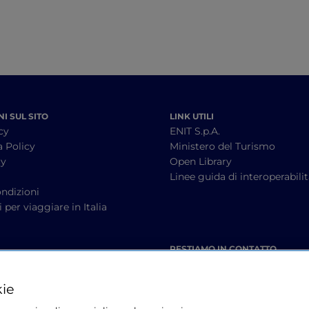
I SUL SITO
LINK UTILI
cy
ENIT S.p.A.
a Policy
Ministero del Turismo
cy
Open Library
à
Linee guida di interoperabili
ndizioni
 per viaggiare in Italia
RESTIAMO IN CONTATTO
kie