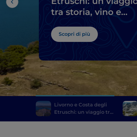
Etruschi: un viaggi
tra storia, vino e
buona tavola
Scopri di più
Livorno e Costa degli
Etruschi: un viaggio tra
storia, vino e buona
tavola