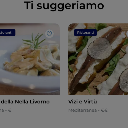
Ti suggeriamo
storanti
Ristoranti
Like
della Nella Livorno
Vizi e Virtù
na - €
Mediterranea - €€