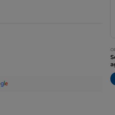
O
S
a