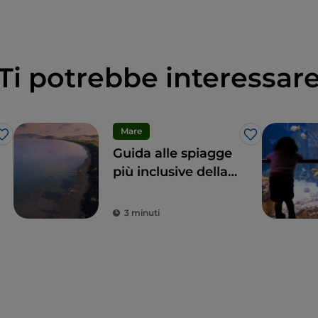
Ti potrebbe interessar
Mare
Like
Like
Guida alle spiagge
più inclusive della
Toscana per
un’estate italiana
3 minuti
alla portata di tutti