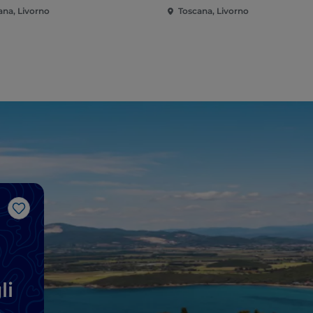
ana, Livorno
Toscana, Livorno
Like
li