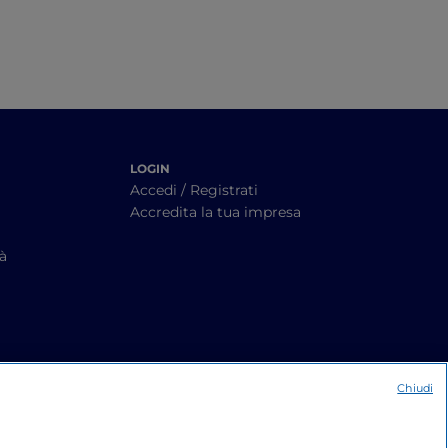
LOGIN
Accedi / Registrati
Accredita la tua impresa
tà
Chiudi