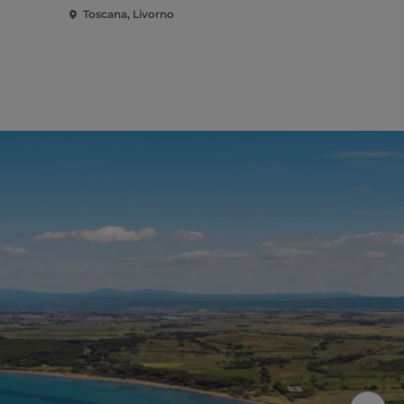
Toscana, Livorno
Toscana, Li