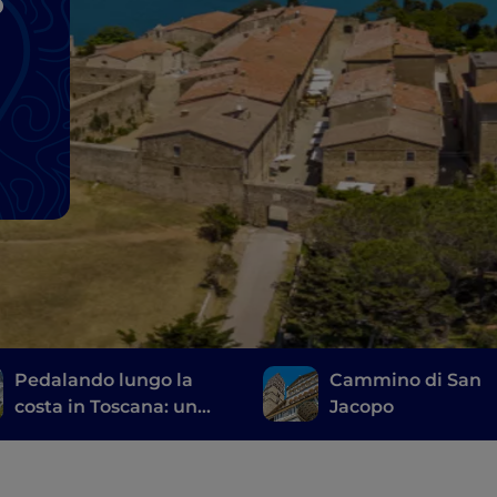
o
Pedalando lungo la
Cammino di San
costa in Toscana: un
Jacopo
itinerario da Marina di
Carrara a Livorno