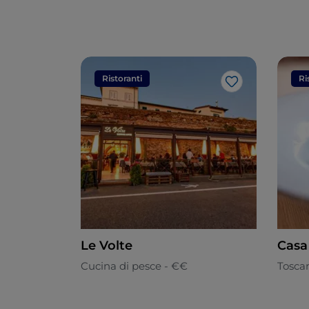
Ristoranti
Ri
Like
Le Volte
Casa 
Cucina di pesce - €€
Tosca