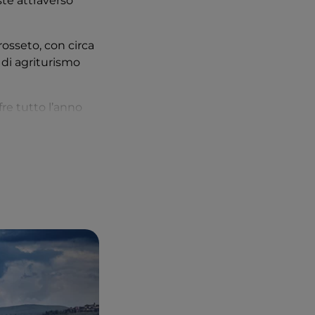
ste attraverso
osseto, con circa
i di agriturismo
fre tutto l’anno
a tutte le età e
ciuto in Grosseto
ici, di ricerca
sabile.