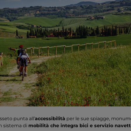
seto punta all’
accessibilità
per le sue spiagge, monumen
n sistema di
mobilità che integra bici e servizio navet