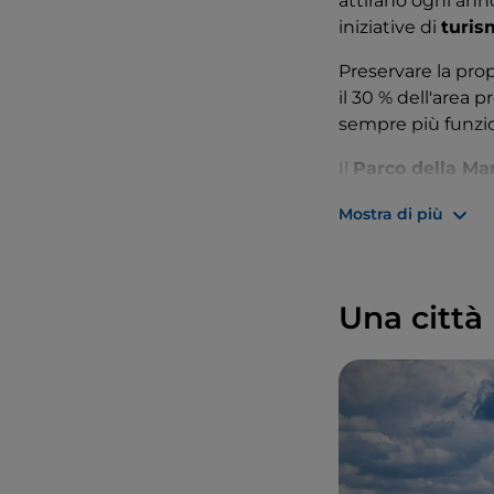
attirano ogni anno
iniziative di
turis
Preservare la pro
il 30 % dell'area p
sempre più funzio
Il
Parco della M
attività di cucina
Mostra di più
capacità
.
La commissione d
la volontà e la ca
Una città 
scientifica e di 