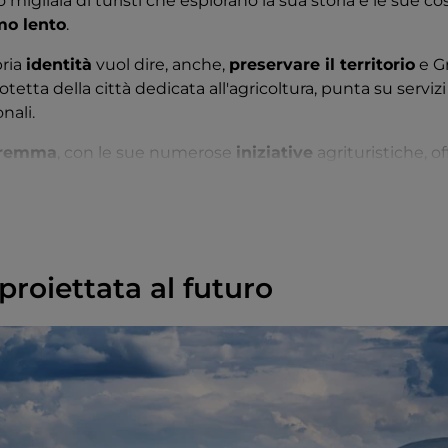
 migliaia di turisti che esplorano la sua storia e le sue co
mo lento
.
pria
identità
vuol dire, anche,
preservare il territorio
e Gr
rotetta della città dedicata all'agricoltura, punta su serviz
nali.
aremma
, con le sue numerose
iniziative
agrituristiche, of
, laboratori di degustazione e percorsi in bicicletta
adatti 
ell’
European Green Pioneer of Smart Tourism
ha riconos
pacità di
combinare insieme progetti culturali, archeolog
proiettata al futuro
turismo sostenibile
, per una esperienza turistica respon