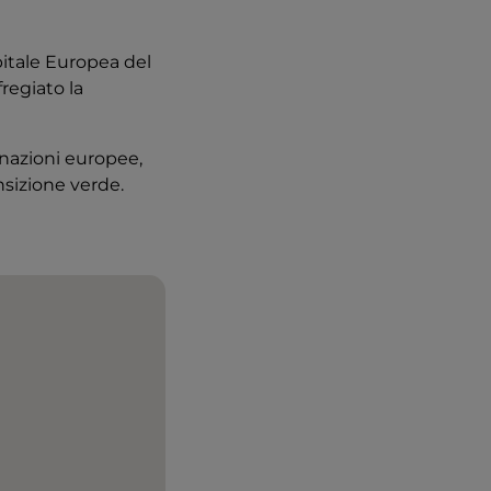
pitale Europea del
fregiato la
inazioni europee,
nsizione verde.