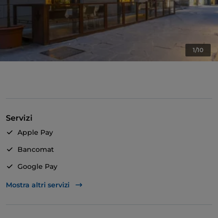
1/10
Servizi
Apple Pay
Bancomat
Google Pay
Mastercard
Mostra altri servizi
TheFork PAY
Unionpay via TheFork PAY