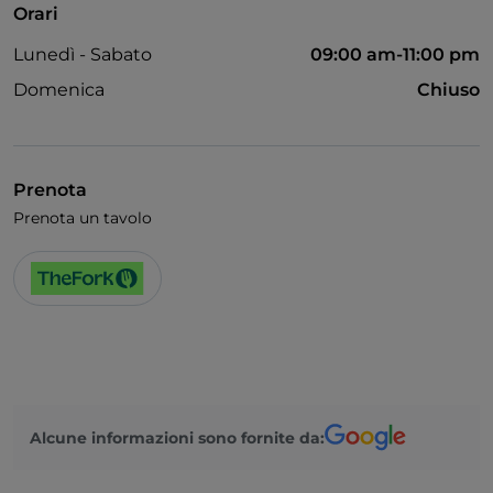
Orari
Visa
Lunedì - Sabato
09:00 am-11:00 pm
Accesso disabili
Domenica
Chiuso
Animali ammessi
Si parla inglese
Prenota
Si parla francese
Prenota un tavolo
Wi-Fi
Alcune informazioni sono fornite da: