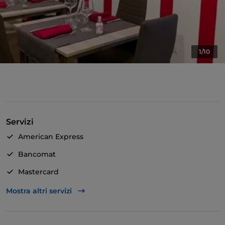
1/10
Servizi
American Express
Bancomat
Mastercard
TheFork PAY
Mostra altri servizi
Unionpay via TheFork PAY
Visa