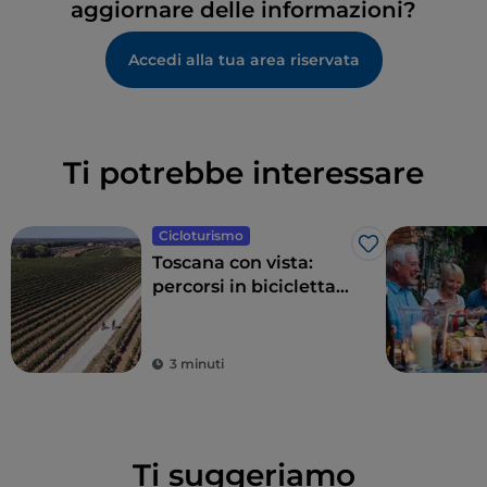
aggiornare delle informazioni?
Accedi alla tua area riservata
Ti potrebbe interessare
Cicloturismo
Like
Toscana con vista:
percorsi in bicicletta
tra panorami
mozzafiato
3 minuti
Ti suggeriamo