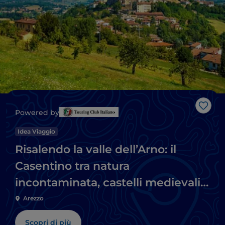
Like
Powered by
Idea Viaggio
Risalendo la valle dell’Arno: il
Casentino tra natura
incontaminata, castelli medievali
e luoghi dello spirito
Arezzo
Scopri di più